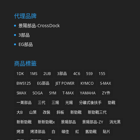
代理品牌
景陽部品-CrossDock
3部品
EG部品
商品標籤
1DK
1MS
2UB
3部品
4C6
5S9
155
BWS125
EG部品
JET POWER
KYMCO
S-MAX
SMAX
SOGA
SYM
T-MAX
YAMAHA
ZY件
一菁部品
三代
三陽
光陽
分離式後扶手
勁戰
大B
山葉
改裝
斜板
新勁戰
新勁戰三代
新新勁戰
新新勁戰x
景陽部品
景陽部品-ZY
消光黑
烤漆
烤漆部品
白
碩佳
紅
舊勁戰
貼片