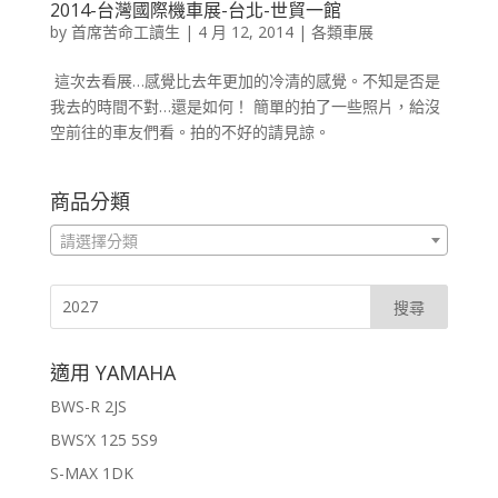
2014-台灣國際機車展-台北-世貿一館
by
首席苦命工讀生
|
4 月 12, 2014
|
各類車展
這次去看展…感覺比去年更加的冷清的感覺。不知是否是
我去的時間不對…還是如何！ 簡單的拍了一些照片，給沒
空前往的車友們看。拍的不好的請見諒。
商品分類
請選擇分類
適用 YAMAHA
BWS-R 2JS
BWS’X 125 5S9
S-MAX 1DK