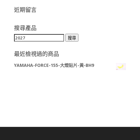
近期留言
搜尋產品
搜
搜尋
尋
關
最近檢視過的商品
鍵
YAMAHA-FORCE-155-大燈貼片-黃-BH9
字: