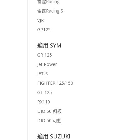
雷霆Racing
雷霆Racing S
VJR
GP125
適用 SYM
GR 125
Jet Power
JET-S
FIGHTER 125/150
GT 125
RX110
DIO 50 斜板
DIO 50 可動
適用 SUZUKI