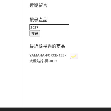
近期留言
搜尋產品
搜
尋
搜尋
關
鍵
最近檢視過的商品
字:
YAMAHA-FORCE-155-
大燈貼片-黃-BH9