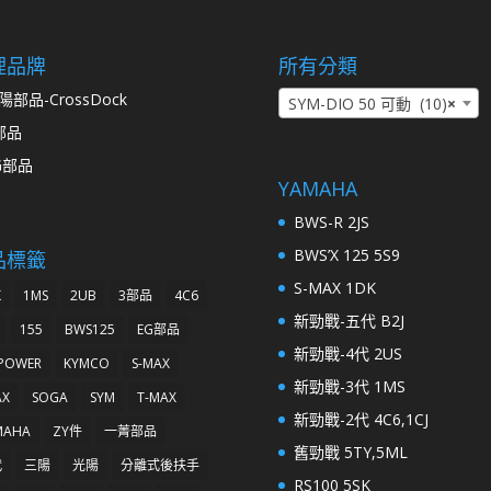
理品牌
所有分類
陽部品-CrossDock
SYM-DIO 50 可動 (10)
×
部品
G部品
YAMAHA
BWS-R 2JS
BWS’X 125 5S9
品標籤
S-MAX 1DK
K
1MS
2UB
3部品
4C6
新勁戰-五代 B2J
155
BWS125
EG部品
新勁戰-4代 2US
 POWER
KYMCO
S-MAX
新勁戰-3代 1MS
AX
SOGA
SYM
T-MAX
新勁戰-2代 4C6,1CJ
MAHA
ZY件
一菁部品
舊勁戰 5TY,5ML
代
三陽
光陽
分離式後扶手
RS100 5SK