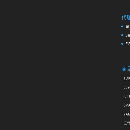
代
景
3
E
商
1D
5S9
JET
SM
YA
三