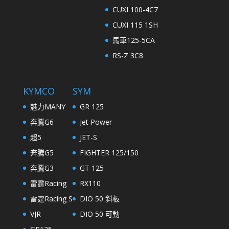
CUXI 100-4C7
CUXI 115 1SH
馬車125-5CA
RS-Z 3C8
KYMCO
SYM
魅力MANY
GR 125
奔騰G6
Jet Power
超5
JET-S
奔騰G5
FIGHTER 125/150
奔騰G3
GT 125
雷霆Racing
RX110
雷霆Racing S
DIO 50 斜板
VJR
DIO 50 可動