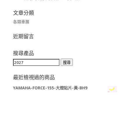
文章分類
各類車展
近期留言
搜尋產品
搜
搜尋
尋
關
最近檢視過的商品
鍵
YAMAHA-FORCE-155-大燈貼片-黃-BH9
字: