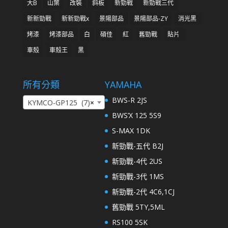
大B
山葉
改裝
斜板
新勁戰
新勁戰三代
新新勁戰
新新勁戰x
景陽部品
景陽部品-ZY
消光黑
烤漆
烤漆部品
白
碩佳
紅
舊勁戰
貼片
車殼
車殼王
黑
所有分類
YAMAHA
BWS-R 2JS
KYMCO-GP125 (7)
×
BWS’X 125 5S9
S-MAX 1DK
新勁戰-五代 B2J
新勁戰-4代 2US
新勁戰-3代 1MS
新勁戰-2代 4C6,1CJ
舊勁戰 5TY,5ML
RS100 5SK