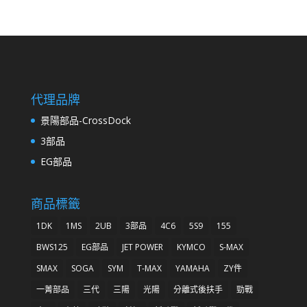
代理品牌
景陽部品-CrossDock
3部品
EG部品
商品標籤
1DK
1MS
2UB
3部品
4C6
5S9
155
BWS125
EG部品
JET POWER
KYMCO
S-MAX
SMAX
SOGA
SYM
T-MAX
YAMAHA
ZY件
一菁部品
三代
三陽
光陽
分離式後扶手
勁戰