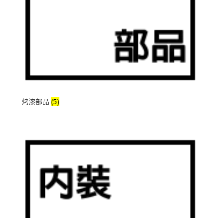
烤漆部品
(5)