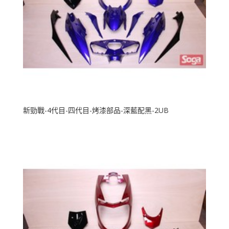
新勁戰-4代目-四代目-烤漆部品-深藍配黑-2UB