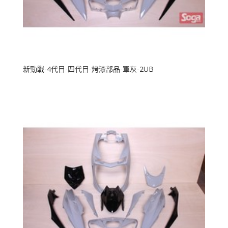
新勁戰-4代目-四代目-烤漆部品-軍灰-2UB