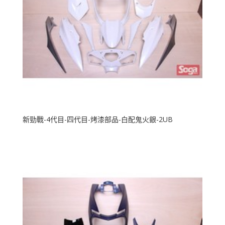
新勁戰-4代目-四代目-烤漆部品-白配鬼火銀-2UB