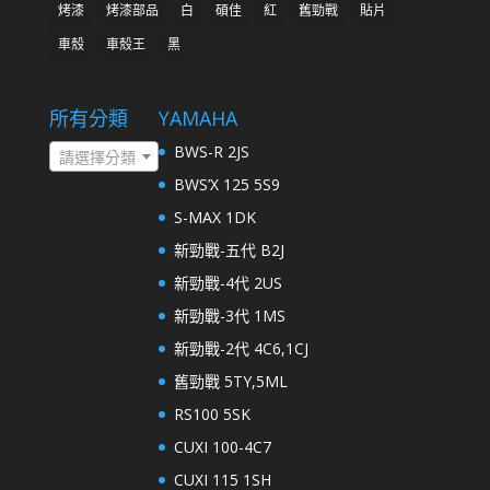
烤漆
烤漆部品
白
碩佳
紅
舊勁戰
貼片
車殼
車殼王
黑
所有分類
YAMAHA
BWS-R 2JS
請選擇分類
BWS’X 125 5S9
S-MAX 1DK
新勁戰-五代 B2J
新勁戰-4代 2US
新勁戰-3代 1MS
新勁戰-2代 4C6,1CJ
舊勁戰 5TY,5ML
RS100 5SK
CUXI 100-4C7
CUXI 115 1SH