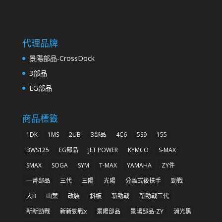
代理品牌
景陽部品-CrossDock
3部品
EG部品
商品標籤
1DK
1MS
2UB
3部品
4C6
5S9
155
BWS125
EG部品
JET POWER
KYMCO
S-MAX
SMAX
SOGA
SYM
T-MAX
YAMAHA
ZY件
一菁部品
三代
三陽
光陽
分離式後扶手
勁戰
大B
山葉
改裝
斜板
新勁戰
新勁戰三代
新新勁戰
新新勁戰x
景陽部品
景陽部品-ZY
消光黑