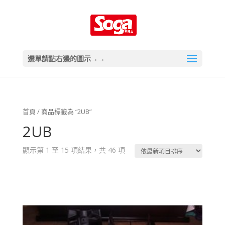
選單請點右邊的圖示→→
首頁
/ 商品標籤為 “2UB”
2UB
顯示第 1 至 15 項結果，共 46 項