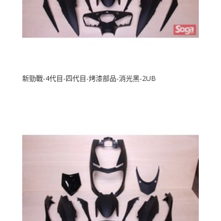
新勁戰-4代目-四代目-烤漆部品-消光黑-2UB