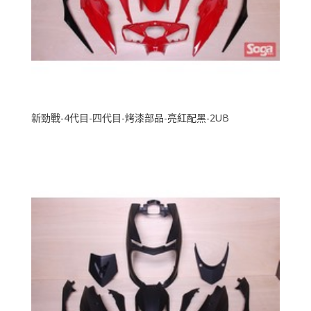
新勁戰-4代目-四代目-烤漆部品-亮紅配黑-2UB