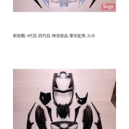
新勁戰-4代目-四代目-烤漆部品-軍灰配黑-2UB