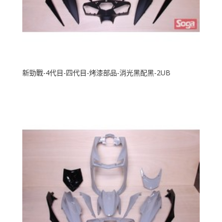
新勁戰-4代目-四代目-烤漆部品-消光黑配黑-2UB