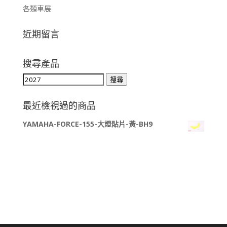
各類車展
近期留言
搜尋產品
搜
搜尋
尋
關
最近檢視過的商品
鍵
YAMAHA-FORCE-155-大燈貼片-黃-BH9
字: