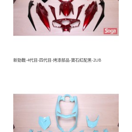
新勁戰-4代目-四代目-烤漆部品-寶石紅配黑-2UB