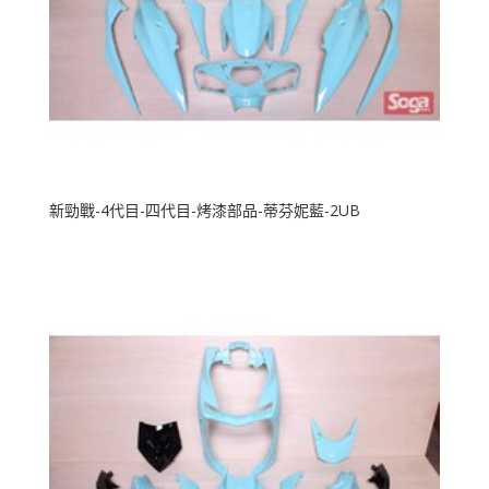
新勁戰-4代目-四代目-烤漆部品-蒂芬妮藍-2UB