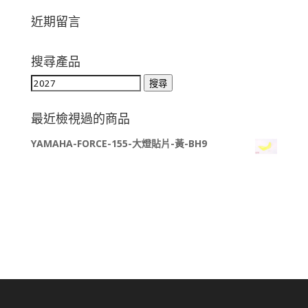
近期留言
搜尋產品
搜
搜尋
尋
關
最近檢視過的商品
鍵
YAMAHA-FORCE-155-大燈貼片-黃-BH9
字: