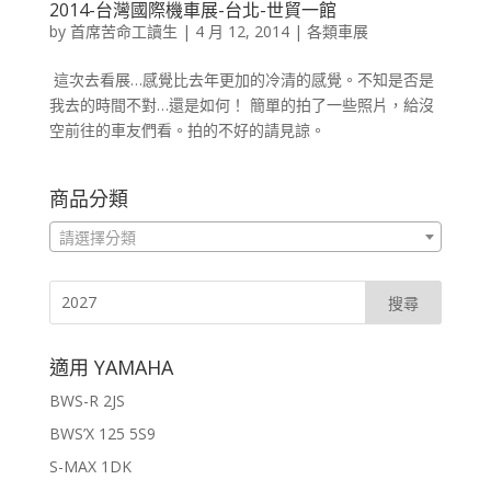
2014-台灣國際機車展-台北-世貿一館
by
首席苦命工讀生
|
4 月 12, 2014
|
各類車展
這次去看展…感覺比去年更加的冷清的感覺。不知是否是
我去的時間不對…還是如何！ 簡單的拍了一些照片，給沒
空前往的車友們看。拍的不好的請見諒。
商品分類
請選擇分類
適用 YAMAHA
BWS-R 2JS
BWS’X 125 5S9
S-MAX 1DK