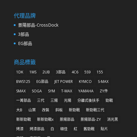
代理品牌
景陽部品-CrossDock
3部品
EG部品
商品標籤
1DK
1MS
2UB
3部品
4C6
5S9
155
BWS125
EG部品
JET POWER
KYMCO
S-MAX
SMAX
SOGA
SYM
T-MAX
YAMAHA
ZY件
一菁部品
三代
三陽
光陽
分離式後扶手
勁戰
大B
山葉
改裝
斜板
新勁戰
新勁戰三代
新新勁戰
新新勁戰x
景陽部品
景陽部品-ZY
消光黑
烤漆
烤漆部品
白
碩佳
紅
舊勁戰
貼片