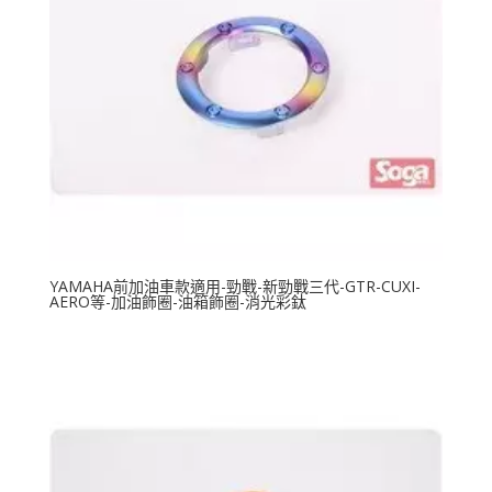
YAMAHA前加油車款適用-勁戰-新勁戰三代-GTR-CUXI-
AERO等-加油飾圈-油箱飾圈-消光彩鈦