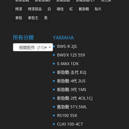
新新勁戰
新新勁戰x
景陽部品
景陽部品-ZY
消光黑
烤漆
烤漆部品
白
碩佳
紅
舊勁戰
貼片
車殼
車殼王
黑
所有分類
YAMAHA
BWS-R 2JS
相關配件 (11)
×
BWS’X 125 5S9
S-MAX 1DK
新勁戰-五代 B2J
新勁戰-4代 2US
新勁戰-3代 1MS
新勁戰-2代 4C6,1CJ
舊勁戰 5TY,5ML
RS100 5SK
CUXI 100-4C7