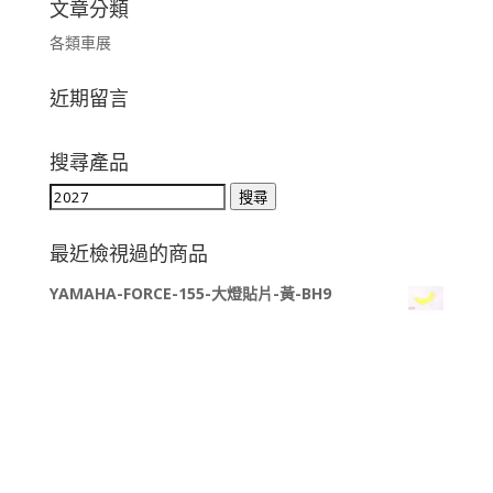
文章分類
各類車展
近期留言
搜尋產品
搜
搜尋
尋
關
最近檢視過的商品
鍵
YAMAHA-FORCE-155-大燈貼片-黃-BH9
字: