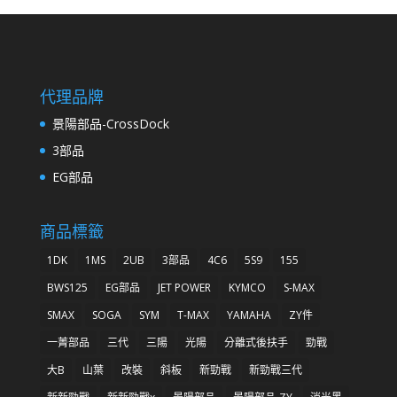
代理品牌
景陽部品-CrossDock
3部品
EG部品
商品標籤
1DK
1MS
2UB
3部品
4C6
5S9
155
BWS125
EG部品
JET POWER
KYMCO
S-MAX
SMAX
SOGA
SYM
T-MAX
YAMAHA
ZY件
一菁部品
三代
三陽
光陽
分離式後扶手
勁戰
大B
山葉
改裝
斜板
新勁戰
新勁戰三代