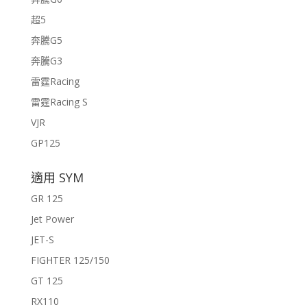
超5
奔騰G5
奔騰G3
雷霆Racing
雷霆Racing S
VJR
GP125
適用 SYM
GR 125
Jet Power
JET-S
FIGHTER 125/150
GT 125
RX110