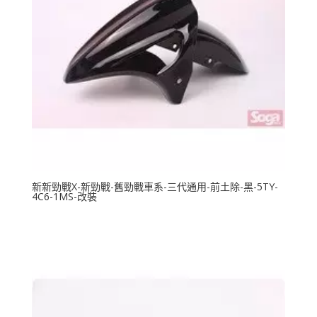
新新勁戰X-新勁戰-舊勁戰車系-三代通用-前土除-黑-5TY-
4C6-1MS-改裝