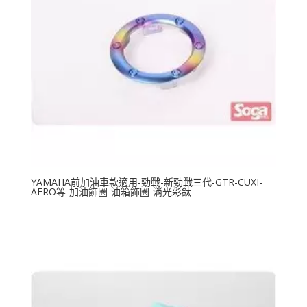
YAMAHA前加油車款適用-勁戰-新勁戰三代-GTR-CUXI-
AERO等-加油飾圈-油箱飾圈-消光彩鈦