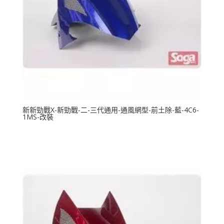
新新勁戰X-新勁戰-二-三代通用-通風網型-前土除-藍-4C6-
1MS-改裝