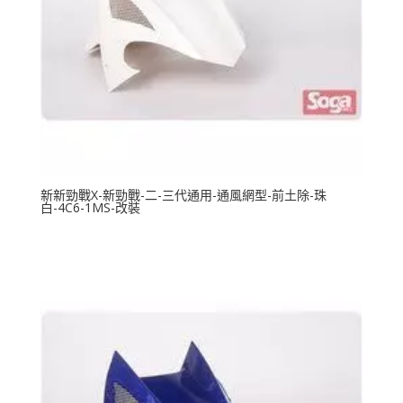
新新勁戰X-新勁戰-二-三代通用-通風網型-前土除-珠
白-4C6-1MS-改裝