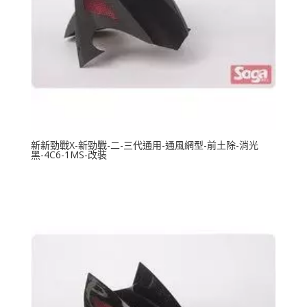
新新勁戰X-新勁戰-二-三代通用-通風網型-前土除-消光
黑-4C6-1MS-改裝