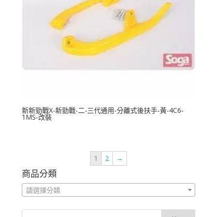
新新勁戰X-新勁戰-二-三代通用-分離式後扶手-黃-4C6-
1MS-改裝
1
2
→
商品分類
請選擇分類