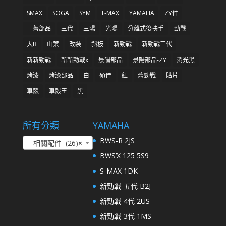
SMAX
SOGA
SYM
T-MAX
YAMAHA
ZY件
一菁部品
三代
三陽
光陽
分離式後扶手
勁戰
大B
山葉
改裝
斜板
新勁戰
新勁戰三代
新新勁戰
新新勁戰x
景陽部品
景陽部品-ZY
消光黑
烤漆
烤漆部品
白
碩佳
紅
舊勁戰
貼片
車殼
車殼王
黑
所有分類
YAMAHA
BWS-R 2JS
相關配件 (26)
×
BWS’X 125 5S9
S-MAX 1DK
新勁戰-五代 B2J
新勁戰-4代 2US
新勁戰-3代 1MS