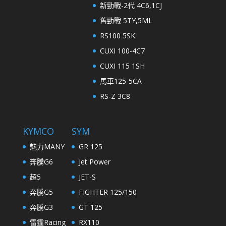
新勁戰-2代 4C6,1CJ
舊勁戰 5TY,5ML
RS100 5SK
CUXI 100-4C7
CUXI 115 1SH
馬車125-5CA
RS-Z 3C8
KYMCO
SYM
魅力MANY
GR 125
奔騰G6
Jet Power
超5
JET-S
奔騰G5
FIGHTER 125/150
奔騰G3
GT 125
雷霆Racing
RX110