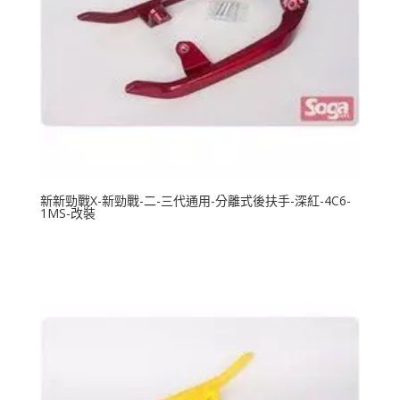
新新勁戰X-新勁戰-二-三代通用-分離式後扶手-深紅-4C6-
1MS-改裝