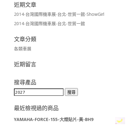
近期文章
2014-台灣國際機車展-台北-世貿一館-ShowGirl
2014-台灣國際機車展-台北-世貿一館
文章分類
各類車展
近期留言
搜尋產品
搜
搜尋
尋
關
最近檢視過的商品
鍵
YAMAHA-FORCE-155-大燈貼片-黃-BH9
字: