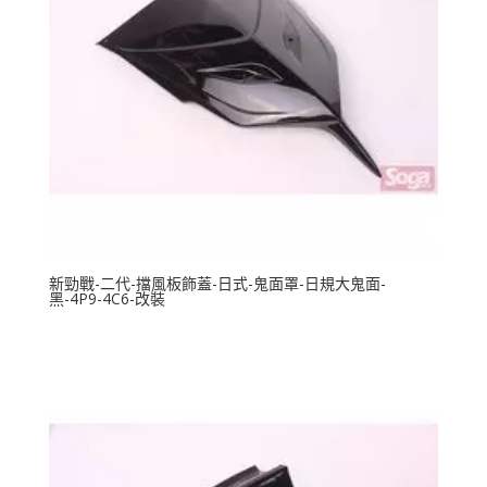
新勁戰-二代-擋風板飾蓋-日式-鬼面罩-日規大鬼面-
黑-4P9-4C6-改裝