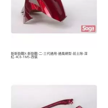
新新勁戰X-新勁戰-二-三代通用-通風網型-前土除-深
紅-4C6-1MS-改裝