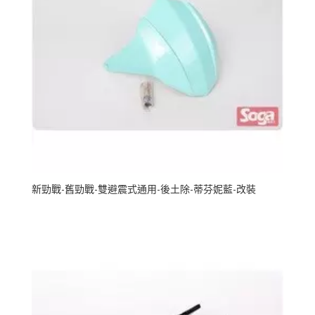
新勁戰-舊勁戰-雙避震式通用-後土除-蒂芬妮藍-改裝