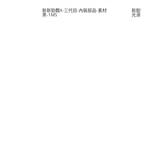
新新勁戰X-三代目-內裝部品-素材
新新
黑-1MS
光滑