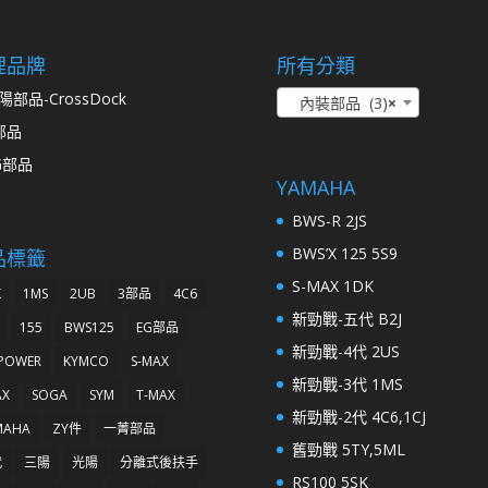
理品牌
所有分類
陽部品-CrossDock
內裝部品 (3)
×
部品
G部品
YAMAHA
BWS-R 2JS
BWS’X 125 5S9
品標籤
S-MAX 1DK
K
1MS
2UB
3部品
4C6
新勁戰-五代 B2J
155
BWS125
EG部品
新勁戰-4代 2US
 POWER
KYMCO
S-MAX
新勁戰-3代 1MS
AX
SOGA
SYM
T-MAX
新勁戰-2代 4C6,1CJ
MAHA
ZY件
一菁部品
舊勁戰 5TY,5ML
代
三陽
光陽
分離式後扶手
RS100 5SK