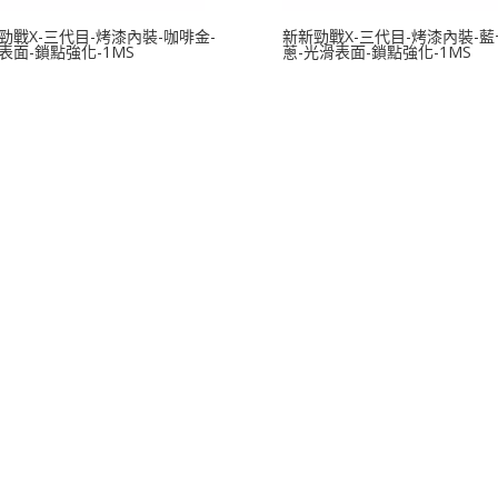
勁戰X-三代目-烤漆內裝-咖啡金-
新新勁戰X-三代目-烤漆內裝-藍
表面-鎖點強化-1MS
蔥-光滑表面-鎖點強化-1MS