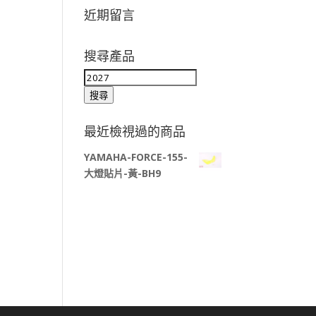
近期留言
搜尋產品
搜
尋
搜尋
關
鍵
最近檢視過的商品
字:
YAMAHA-FORCE-155-
大燈貼片-黃-BH9