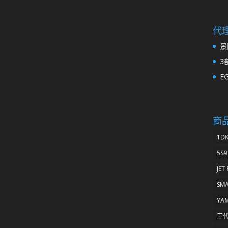
代
景
3
E
商
1D
5S9
JET
SM
YA
三