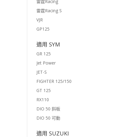
雷霆Racing
雷霆Racing S
VJR
GP125
適用 SYM
GR 125
Jet Power
JET-S
FIGHTER 125/150
GT 125
RX110
DIO 50 斜板
DIO 50 可動
適用 SUZUKI