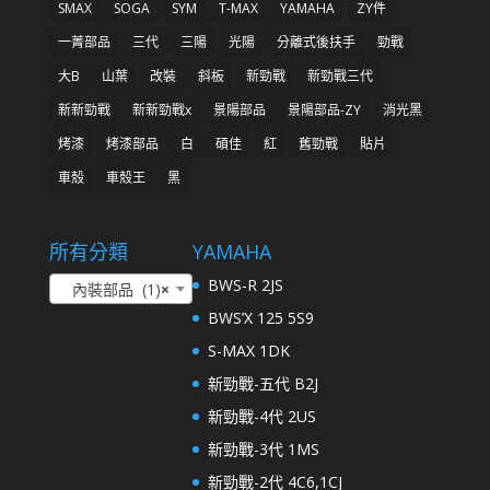
SMAX
SOGA
SYM
T-MAX
YAMAHA
ZY件
一菁部品
三代
三陽
光陽
分離式後扶手
勁戰
大B
山葉
改裝
斜板
新勁戰
新勁戰三代
新新勁戰
新新勁戰x
景陽部品
景陽部品-ZY
消光黑
烤漆
烤漆部品
白
碩佳
紅
舊勁戰
貼片
車殼
車殼王
黑
所有分類
YAMAHA
BWS-R 2JS
內裝部品 (1)
×
BWS’X 125 5S9
S-MAX 1DK
新勁戰-五代 B2J
新勁戰-4代 2US
新勁戰-3代 1MS
新勁戰-2代 4C6,1CJ