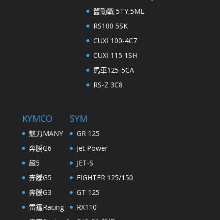
舊勁戰 5TY,5ML
RS100 5SK
CUXI 100-4C7
CUXI 115 1SH
馬車125-5CA
RS-Z 3C8
KYMCO
SYM
魅力MANY
GR 125
奔騰G6
Jet Power
超5
JET-S
奔騰G5
FIGHTER 125/150
奔騰G3
GT 125
雷霆Racing
RX110