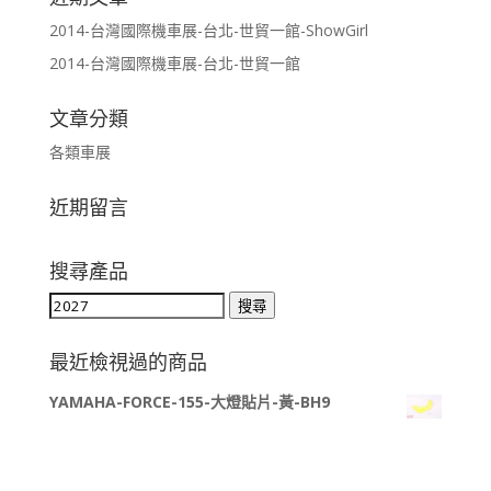
2014-台灣國際機車展-台北-世貿一館-ShowGirl
2014-台灣國際機車展-台北-世貿一館
文章分類
各類車展
近期留言
搜尋產品
搜
搜尋
尋
關
最近檢視過的商品
鍵
YAMAHA-FORCE-155-大燈貼片-黃-BH9
字: