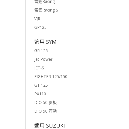
雷霆Racing
雷霆Racing S
VJR
GP125
適用 SYM
GR 125
Jet Power
JET-S
FIGHTER 125/150
GT 125
RX110
DIO 50 斜板
DIO 50 可動
適用 SUZUKI