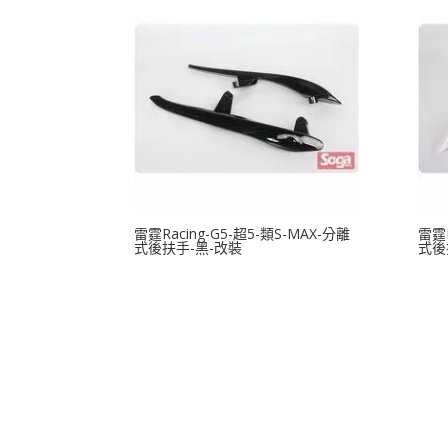
雷霆Racing-G5-超5-類S-MAX-分離
雷霆R
式後扶手-黑-改裝
式後