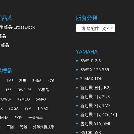
理品牌
所有分類
陽部品-CrossDock
相關配件 (8)
×
部品
G部品
YAMAHA
BWS-R 2JS
BWS’X 125 5S9
品標籤
S-MAX 1DK
K
1MS
2UB
3部品
4C6
新勁戰-五代 B2J
155
BWS125
EG部品
新勁戰-4代 2US
 POWER
KYMCO
S-MAX
新勁戰-3代 1MS
AX
SOGA
SYM
T-MAX
新勁戰-2代 4C6,1CJ
MAHA
ZY件
一菁部品
舊勁戰 5TY,5ML
代
三陽
光陽
分離式後扶手
RS100 5SK