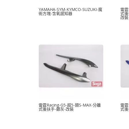
YAMAHA-SYM-KYMCO-SUZUKI-魔
雷霆R
術方塊-含氧感知器
式後
改裝
雷霆Racing-G5-超5-類S-MAX-分離
雷霆R
式後扶手-銀灰-改裝
式後