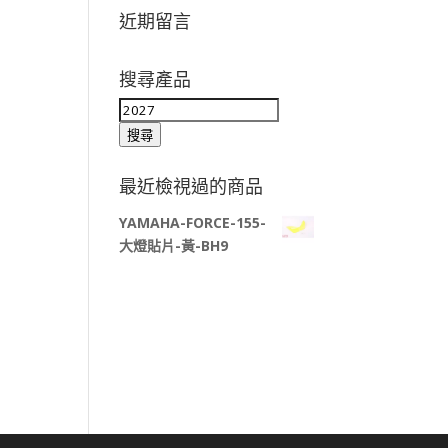
近期留言
搜尋產品
搜
尋
搜尋
關
鍵
最近檢視過的商品
字:
YAMAHA-FORCE-155-
大燈貼片-黃-BH9