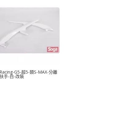
acing-G5-超5-類S-MAX-分離
扶手-白-改裝