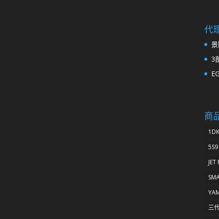
代
景
3
E
商
1D
5S9
JET
SM
YA
三