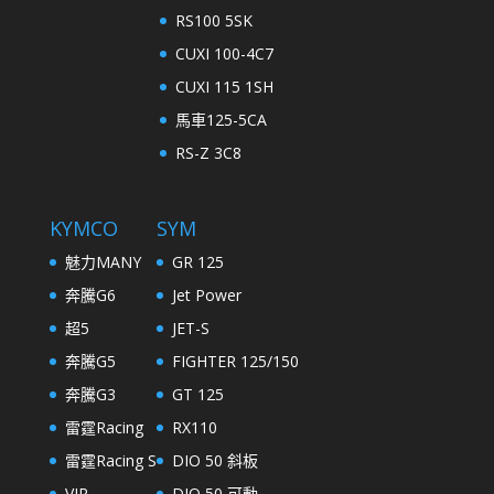
RS100 5SK
CUXI 100-4C7
CUXI 115 1SH
馬車125-5CA
RS-Z 3C8
KYMCO
SYM
魅力MANY
GR 125
奔騰G6
Jet Power
超5
JET-S
奔騰G5
FIGHTER 125/150
奔騰G3
GT 125
雷霆Racing
RX110
雷霆Racing S
DIO 50 斜板
VJR
DIO 50 可動