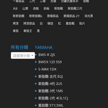
一菁部品
三代
三陽
光陽
分離式後扶手
勁戰
大B
山葉
改裝
斜板
新勁戰
新勁戰三代
新新勁戰
新新勁戰x
景陽部品
景陽部品-ZY
消光黑
烤漆
烤漆部品
白
碩佳
紅
舊勁戰
貼片
車殼
車殼王
黑
所有分類
YAMAHA
BWS-R 2JS
請選擇分類
BWS’X 125 5S9
S-MAX 1DK
新勁戰-五代 B2J
新勁戰-4代 2US
新勁戰-3代 1MS
新勁戰-2代 4C6,1CJ
舊勁戰 5TY,5ML