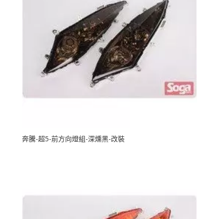
奔騰-超5-前方向燈組-深燻黑-改裝