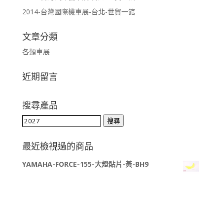
2014-台灣國際機車展-台北-世貿一館
文章分類
各類車展
近期留言
搜尋產品
搜
搜尋
尋
關
最近檢視過的商品
鍵
YAMAHA-FORCE-155-大燈貼片-黃-BH9
字: