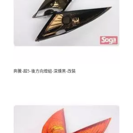
奔騰-超5-後方向燈組-深燻黑-改裝