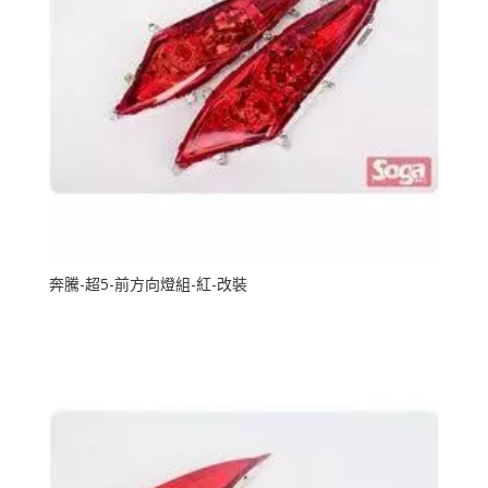
奔騰-超5-前方向燈組-紅-改裝