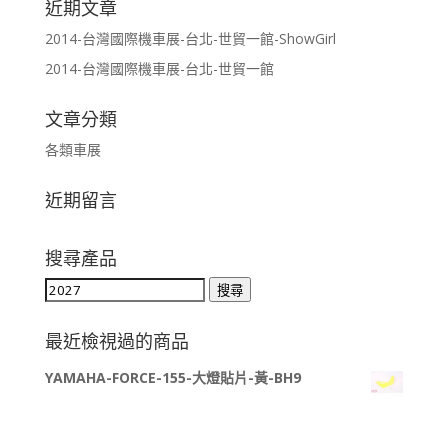
近期文章
2014-台灣國際機車展-台北-世貿一館-ShowGirl
2014-台灣國際機車展-台北-世貿一館
文章分類
各類車展
近期留言
搜尋產品
搜
搜尋
尋
關
最近檢視過的商品
鍵
YAMAHA-FORCE-155-大燈貼片-黃-BH9
字: