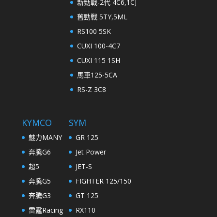
新勁戰-2代 4C6,1CJ
舊勁戰 5TY,5ML
RS100 5SK
CUXI 100-4C7
CUXI 115 1SH
馬車125-5CA
RS-Z 3C8
KYMCO
SYM
魅力MANY
GR 125
奔騰G6
Jet Power
超5
JET-S
奔騰G5
FIGHTER 125/150
奔騰G3
GT 125
雷霆Racing
RX110