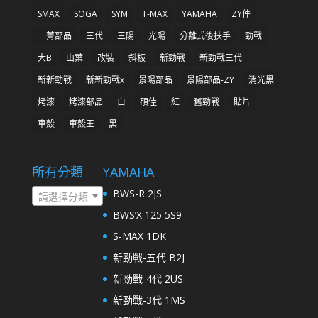
SMAX
SOGA
SYM
T-MAX
YAMAHA
ZY件
一菁部品
三代
三陽
光陽
分離式後扶手
勁戰
大B
山葉
改裝
斜板
新勁戰
新勁戰三代
新新勁戰
新新勁戰x
景陽部品
景陽部品-ZY
消光黑
烤漆
烤漆部品
白
碩佳
紅
舊勁戰
貼片
車殼
車殼王
黑
所有分類
YAMAHA
BWS-R 2JS
請選擇分類
BWS’X 125 5S9
S-MAX 1DK
新勁戰-五代 B2J
新勁戰-4代 2US
新勁戰-3代 1MS