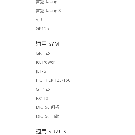
雷霆Racing
雷霆Racing S
VJR
GP125
適用 SYM
GR 125
Jet Power
JET-S
FIGHTER 125/150
GT 125
RX110
DIO 50 斜板
DIO 50 可動
適用 SUZUKI