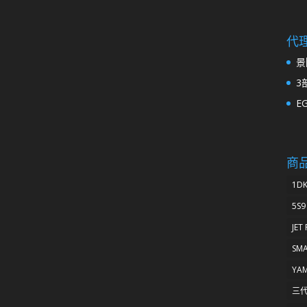
代
景
3
E
商
1D
5S9
JET
SM
YA
三