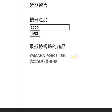
近期留言
搜尋產品
搜
尋
搜尋
關
鍵
最近檢視過的商品
字:
YAMAHA-FORCE-155-
大燈貼片-黃-BH9