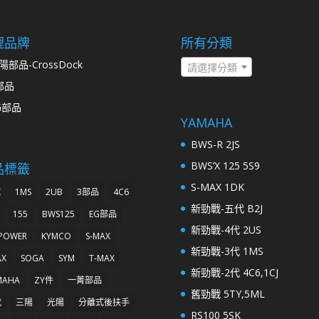
理品牌
所有分類
陽部品-CrossDock
請選擇分類
部品
G部品
YAMAHA
BWS-R 2JS
BWS’X 125 5S9
品標籤
S-MAX 1DK
K
1MS
2UB
3部品
4C6
新勁戰-五代 B2J
155
BWS125
EG部品
新勁戰-4代 2US
 POWER
KYMCO
S-MAX
新勁戰-3代 1MS
AX
SOGA
SYM
T-MAX
新勁戰-2代 4C6,1CJ
MAHA
ZY件
一菁部品
舊勁戰 5TY,5ML
代
三陽
光陽
分離式後扶手
RS100 5SK