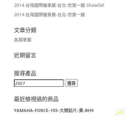
2014-台灣國際機車展-台北-世貿一館-ShowGirl
2014-台灣國際機車展-台北-世貿一館
文章分類
各類車展
近期留言
搜尋產品
搜
搜尋
尋
關
最近檢視過的商品
鍵
YAMAHA-FORCE-155-大燈貼片-黃-BH9
字: