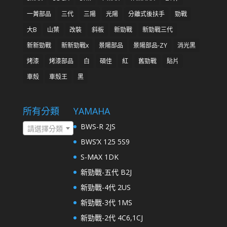
一菁部品
三代
三陽
光陽
分離式後扶手
勁戰
大B
山葉
改裝
斜板
新勁戰
新勁戰三代
新新勁戰
新新勁戰x
景陽部品
景陽部品-ZY
消光黑
烤漆
烤漆部品
白
碩佳
紅
舊勁戰
貼片
車殼
車殼王
黑
所有分類
YAMAHA
BWS-R 2JS
請選擇分類
BWS’X 125 5S9
S-MAX 1DK
新勁戰-五代 B2J
新勁戰-4代 2US
新勁戰-3代 1MS
新勁戰-2代 4C6,1CJ