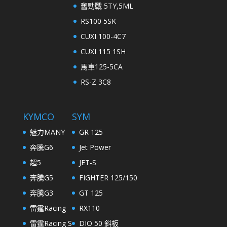
舊勁戰 5TY,5ML
RS100 5SK
CUXI 100-4C7
CUXI 115 1SH
馬車125-5CA
RS-Z 3C8
KYMCO
SYM
魅力MANY
GR 125
奔騰G6
Jet Power
超5
JET-S
奔騰G5
FIGHTER 125/150
奔騰G3
GT 125
雷霆Racing
RX110
雷霆Racing S
DIO 50 斜板