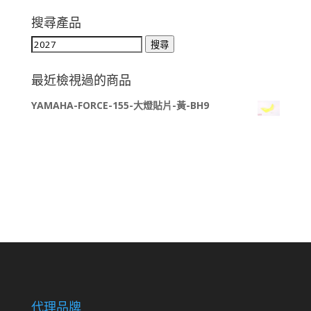
搜尋產品
搜
搜尋
尋
關
最近檢視過的商品
鍵
YAMAHA-FORCE-155-大燈貼片-黃-BH9
字:
代理品牌