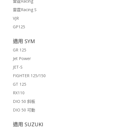
雷霆Racing
雷霆Racing S
VJR
GP125
適用 SYM
GR 125
Jet Power
JET-S
FIGHTER 125/150
GT 125
RX110
DIO 50 斜板
DIO 50 可動
適用 SUZUKI