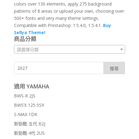
colors over 130 elements, apply 275 background
patterns of 8 areas or upload your own, choosing over
500+ fonts and very many theme settings.
Compatible with Prestashop: 1.5.4.0, 1.5.4.1.
Buy
Sellya Theme!
商品分類
請選擇分類
適用 YAMAHA
BWS-R 2JS
BWS’X 125 5S9
S-MAX 1DK
新勁戰-五代 B2J
新勁戰-4代 2US