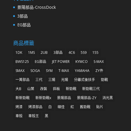
景陽部品-CrossDock
3部品
EG部品
商品標籤
1DK
1MS
2UB
3部品
4C6
5S9
155
BWS125
EG部品
JET POWER
KYMCO
S-MAX
SMAX
SOGA
SYM
T-MAX
YAMAHA
ZY件
一菁部品
三代
三陽
光陽
分離式後扶手
勁戰
大B
山葉
改裝
斜板
新勁戰
新勁戰三代
新新勁戰
新新勁戰x
景陽部品
景陽部品-ZY
消光黑
烤漆
烤漆部品
白
碩佳
紅
舊勁戰
貼片
車殼
車殼王
黑