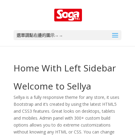
選單請點右邊的圖示→→
Home With Left Sidebar
Welcome to Sellya
Sellya is a fully responsive theme for any store, it uses
Bootstrap and it’s created by using the latest HTML5
and CSS3 features. Great looks on desktops, tablets
and mobiles. Admin panel with 300+ custom build
options allows you to do extreme customizations
without knowing any HTML or CSS. You can change