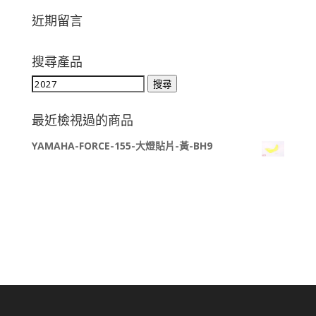
近期留言
搜尋產品
搜
搜尋
尋
關
最近檢視過的商品
鍵
YAMAHA-FORCE-155-大燈貼片-黃-BH9
字: