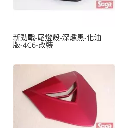
新勁戰-尾燈殼-深燻黑-化油
版-4C6-改裝