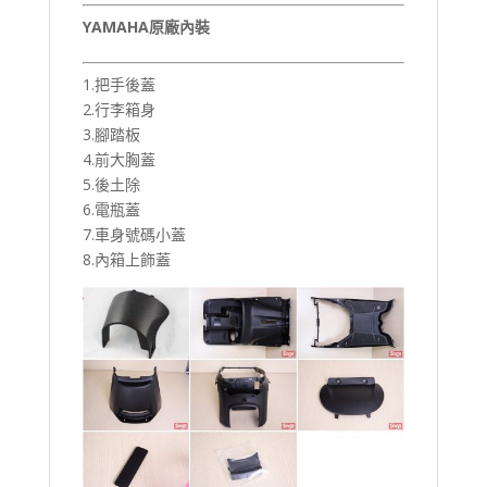
YAMAHA原廠內裝
1.把手後蓋
2.行李箱身
3.腳踏板
4.前大胸蓋
5.後土除
6.電瓶蓋
7.車身號碼小蓋
8.內箱上飾蓋