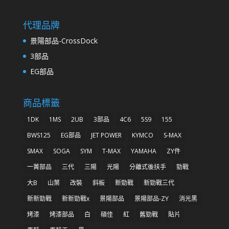
代理品牌
景陽部品-CrossDock
3部品
EG部品
商品標籤
1DK
1MS
2UB
3部品
4C6
5S9
155
BWS125
EG部品
JET POWER
KYMCO
S-MAX
SMAX
SOGA
SYM
T-MAX
YAMAHA
ZY件
一菁部品
三代
三陽
光陽
分離式後扶手
勁戰
大B
山葉
改裝
斜板
新勁戰
新勁戰三代
新新勁戰
新新勁戰x
景陽部品
景陽部品-ZY
消光黑
烤漆
烤漆部品
白
碩佳
紅
舊勁戰
貼片