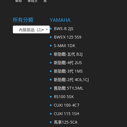
車殼
車殼王
黑
所有分類
YAMAHA
BWS-R 2JS
內裝部品 (2)
×
BWS’X 125 5S9
S-MAX 1DK
新勁戰-五代 B2J
新勁戰-4代 2US
新勁戰-3代 1MS
新勁戰-2代 4C6,1CJ
舊勁戰 5TY,5ML
RS100 5SK
CUXI 100-4C7
CUXI 115 1SH
馬車125-5CA