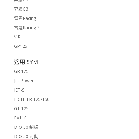
奔騰G3
雷霆Racing
雷霆Racing S
VJR
GP125
適用 SYM
GR 125
Jet Power
JET-S
FIGHTER 125/150
GT 125
RX110
DIO 50 斜板
DIO 50 可動