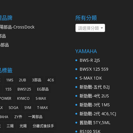
理品牌
所有分類
陽部品-CrossDock
請選擇分類
部品
G部品
YAMAHA
BWS-R 2JS
BWS’X 125 5S9
品標籤
S-MAX 1DK
K
1MS
2UB
3部品
4C6
新勁戰-五代 B2J
155
BWS125
EG部品
新勁戰-4代 2US
 POWER
KYMCO
S-MAX
新勁戰-3代 1MS
AX
SOGA
SYM
T-MAX
新勁戰-2代 4C6,1CJ
MAHA
ZY件
一菁部品
舊勁戰 5TY,5ML
代
三陽
光陽
分離式後扶手
RS100 5SK