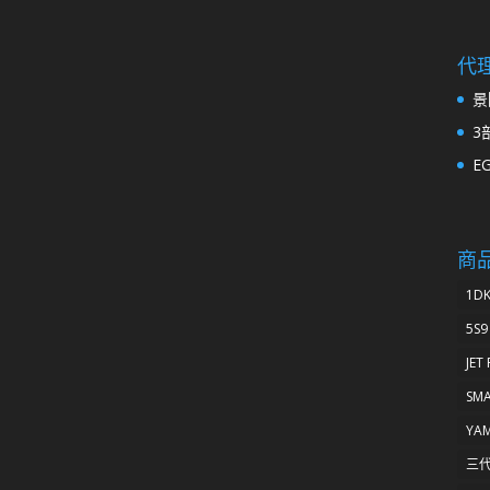
代
景
3
E
商
1D
5S9
JET
SM
YA
三