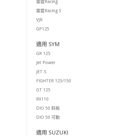
雷霆Racing
雷霆Racing S
VJR
GP125
適用 SYM
GR 125
Jet Power
JET-S
FIGHTER 125/150
GT 125
RX110
DIO 50 斜板
DIO 50 可動
適用 SUZUKI