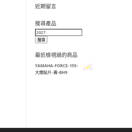
近期留言
搜尋產品
搜
尋
搜尋
關
鍵
最近檢視過的商品
字:
YAMAHA-FORCE-155-
大燈貼片-黃-BH9