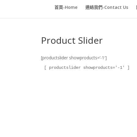
首頁-Home
連絡我們-Contact Us
Product Slider
[productslider showproducts=’-1′]
[ productslider showproducts='-1' ]