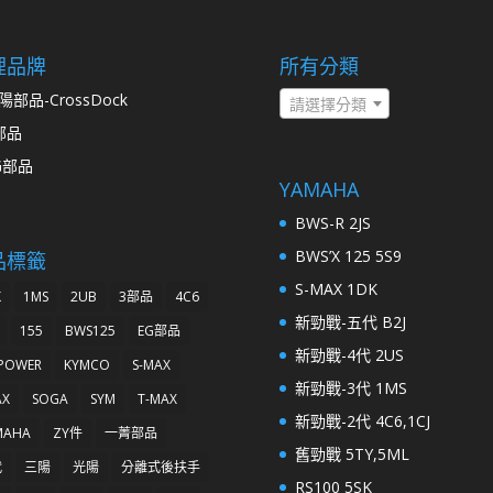
理品牌
所有分類
陽部品-CrossDock
請選擇分類
部品
G部品
YAMAHA
BWS-R 2JS
BWS’X 125 5S9
品標籤
S-MAX 1DK
K
1MS
2UB
3部品
4C6
新勁戰-五代 B2J
155
BWS125
EG部品
新勁戰-4代 2US
 POWER
KYMCO
S-MAX
新勁戰-3代 1MS
AX
SOGA
SYM
T-MAX
新勁戰-2代 4C6,1CJ
MAHA
ZY件
一菁部品
舊勁戰 5TY,5ML
代
三陽
光陽
分離式後扶手
RS100 5SK