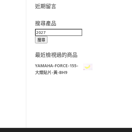
近期留言
搜尋產品
搜
尋
搜尋
關
鍵
最近檢視過的商品
字:
YAMAHA-FORCE-155-
大燈貼片-黃-BH9