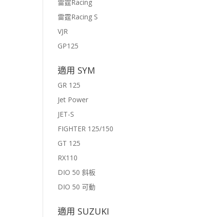
雷霆Racing
雷霆Racing S
VJR
GP125
適用 SYM
GR 125
Jet Power
JET-S
FIGHTER 125/150
GT 125
RX110
DIO 50 斜板
DIO 50 可動
適用 SUZUKI