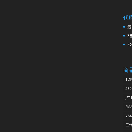
代
景
3
E
商
1D
5S9
JET
SM
YA
三