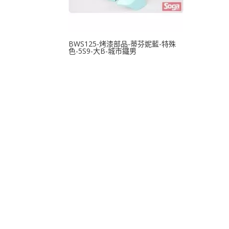
BWS125-烤漆部品-蒂芬妮藍-特殊
色-5S9-大B-城市鐵男