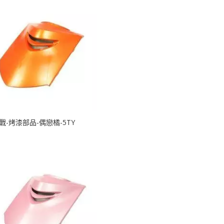
戰-烤漆部品-偶戀橘-5TY