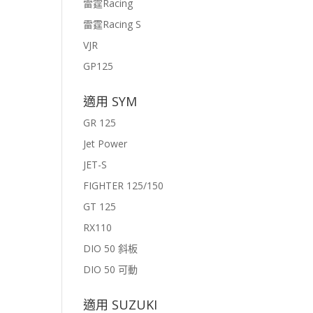
雷霆Racing
雷霆Racing S
VJR
GP125
適用 SYM
GR 125
Jet Power
JET-S
FIGHTER 125/150
GT 125
RX110
DIO 50 斜板
DIO 50 可動
適用 SUZUKI