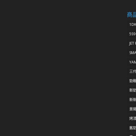
商
1D
5S9
JET
SM
YA
三
勁
新
新新
景陽
烤
舊