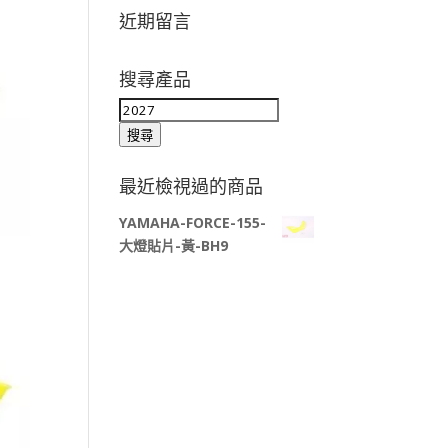
近期留言
搜尋產品
搜
尋
搜尋
關
鍵
最近檢視過的商品
字:
YAMAHA-FORCE-155-
大燈貼片-黃-BH9