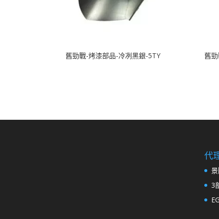
舊勁戰-烤漆部品-冷冽黑銀-5TY
舊勁
代
景
3
E