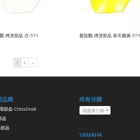
戰-烤漆部品-白-5TY
舊勁戰-烤漆部品-新天鵝黃-5TY
1
2
→
理品牌
所有分類
陽部品-CrossDock
請選擇分類
部品
G部品
YAMAHA