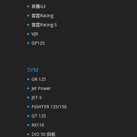
奔騰G3
雷霆Racing
雷霆Racing S
VJR
GP125
SYM
GR 125
Jet Power
JET-S
FIGHTER 125/150
GT 125
RX110
DIO 50 斜板