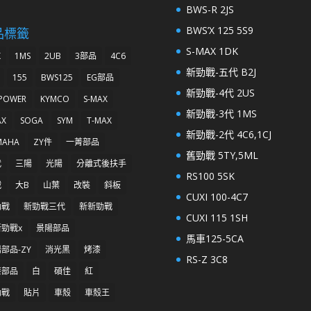
BWS-R 2JS
BWS’X 125 5S9
品標籤
S-MAX 1DK
K
1MS
2UB
3部品
4C6
新勁戰-五代 B2J
155
BWS125
EG部品
新勁戰-4代 2US
 POWER
KYMCO
S-MAX
新勁戰-3代 1MS
AX
SOGA
SYM
T-MAX
新勁戰-2代 4C6,1CJ
MAHA
ZY件
一菁部品
舊勁戰 5TY,5ML
代
三陽
光陽
分離式後扶手
RS100 5SK
戰
大B
山葉
改裝
斜板
CUXI 100-4C7
勁戰
新勁戰三代
新新勁戰
CUXI 115 1SH
勁戰x
景陽部品
馬車125-5CA
部品-ZY
消光黑
烤漆
RS-Z 3C8
漆部品
白
碩佳
紅
勁戰
貼片
車殼
車殼王