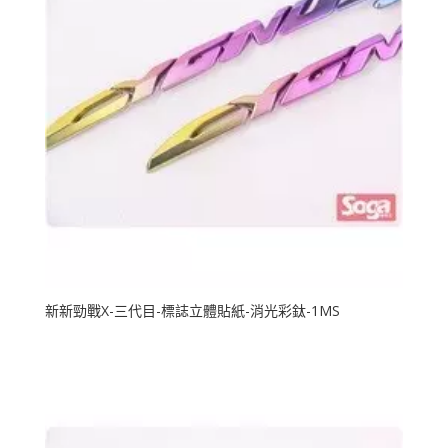
新新勁戰X-三代目-標誌立體貼紙-消光彩鈦-1MS