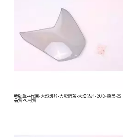
新勁戰-4代目-大燈護片-大燈飾蓋-大燈貼片-2UB-燻黑-高
品質PC材質