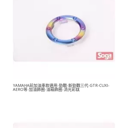
YAMAHA前加油車款適用-勁戰-新勁戰三代-GTR-CUXI-
AERO等-加油飾圈-油箱飾圈-消光彩鈦