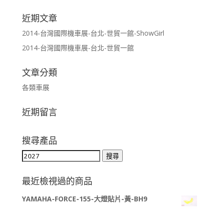
近期文章
2014-台灣國際機車展-台北-世貿一館-ShowGirl
2014-台灣國際機車展-台北-世貿一館
文章分類
各類車展
近期留言
搜尋產品
搜
搜尋
尋
關
最近檢視過的商品
鍵
YAMAHA-FORCE-155-大燈貼片-黃-BH9
字: