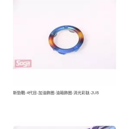
新勁戰-4代目-加油飾圈-油箱飾圈-消光彩鈦-2UB