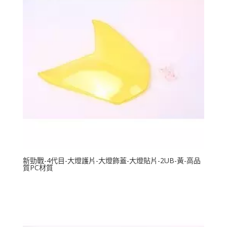
新勁戰-4代目-大燈護片-大燈飾蓋-大燈貼片-2UB-黃-高品
質PC材質