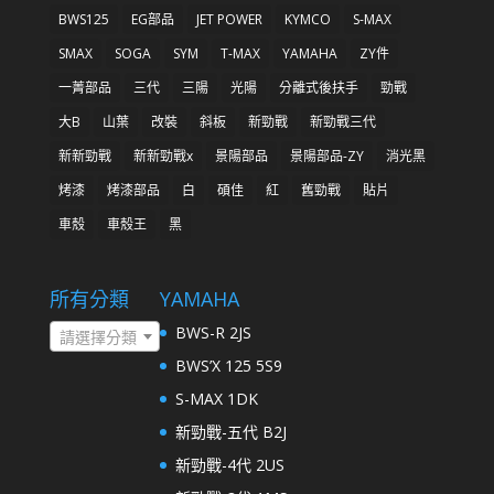
BWS125
EG部品
JET POWER
KYMCO
S-MAX
SMAX
SOGA
SYM
T-MAX
YAMAHA
ZY件
一菁部品
三代
三陽
光陽
分離式後扶手
勁戰
大B
山葉
改裝
斜板
新勁戰
新勁戰三代
新新勁戰
新新勁戰x
景陽部品
景陽部品-ZY
消光黑
烤漆
烤漆部品
白
碩佳
紅
舊勁戰
貼片
車殼
車殼王
黑
所有分類
YAMAHA
BWS-R 2JS
請選擇分類
BWS’X 125 5S9
S-MAX 1DK
新勁戰-五代 B2J
新勁戰-4代 2US