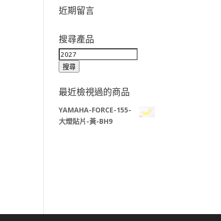
近期留言
搜尋產品
搜
尋
搜尋
關
鍵
最近檢視過的商品
字:
YAMAHA-FORCE-155-
大燈貼片-黃-BH9