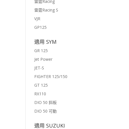
雷霆Racing
雷霆Racing S
VJR
GP125
適用 SYM
GR 125
Jet Power
JET-S
FIGHTER 125/150
GT 125
RX110
DIO 50 斜板
DIO 50 可動
適用 SUZUKI