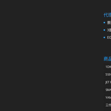
代
景
3
E
商
1D
5S9
JET
SM
YA
三