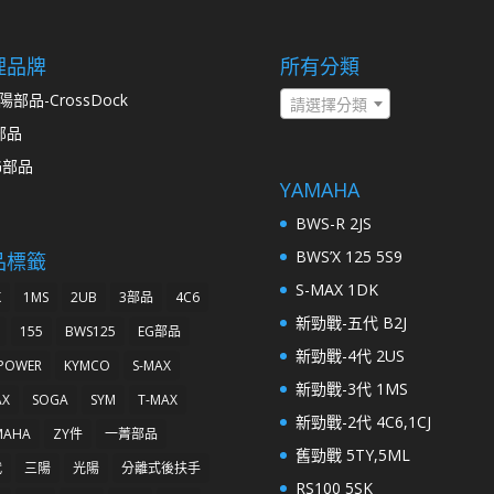
理品牌
所有分類
陽部品-CrossDock
請選擇分類
部品
G部品
YAMAHA
BWS-R 2JS
BWS’X 125 5S9
品標籤
S-MAX 1DK
K
1MS
2UB
3部品
4C6
新勁戰-五代 B2J
155
BWS125
EG部品
新勁戰-4代 2US
 POWER
KYMCO
S-MAX
新勁戰-3代 1MS
AX
SOGA
SYM
T-MAX
新勁戰-2代 4C6,1CJ
MAHA
ZY件
一菁部品
舊勁戰 5TY,5ML
代
三陽
光陽
分離式後扶手
RS100 5SK