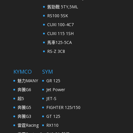
舊勁戰 5TY,5ML
RS100 5SK
CUXI 100-4C7
CUXI 115 1SH
馬車125-5CA
RS-Z 3C8
KYMCO
SYM
魅力MANY
GR 125
奔騰G6
Jet Power
超5
JET-S
奔騰G5
FIGHTER 125/150
奔騰G3
GT 125
雷霆Racing
RX110