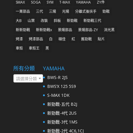
SMAX
SOGA
SYM
T-MAX
YAMAHA
ZY件
一菁部品
三代
三陽
光陽
分離式後扶手
勁戰
大B
山葉
改裝
斜板
新勁戰
新勁戰三代
新新勁戰
新新勁戰x
景陽部品
景陽部品-ZY
消光黑
烤漆
烤漆部品
白
碩佳
紅
舊勁戰
貼片
車殼
車殼王
黑
所有分類
YAMAHA
BWS-R 2JS
請選擇分類
BWS’X 125 5S9
S-MAX 1DK
新勁戰-五代 B2J
新勁戰-4代 2US
新勁戰-3代 1MS
新勁戰-2代 4C6,1CJ