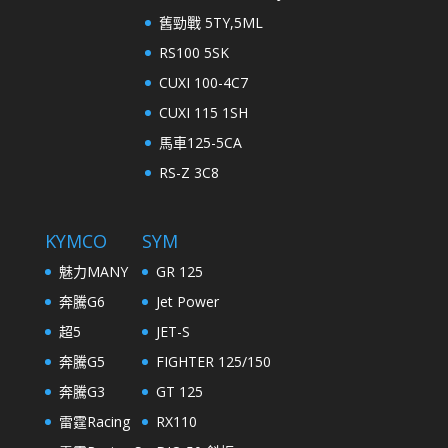
舊勁戰 5TY,5ML
RS100 5SK
CUXI 100-4C7
CUXI 115 1SH
馬車125-5CA
RS-Z 3C8
KYMCO
SYM
魅力MANY
GR 125
奔騰G6
Jet Power
超5
JET-S
奔騰G5
FIGHTER 125/150
奔騰G3
GT 125
雷霆Racing
RX110