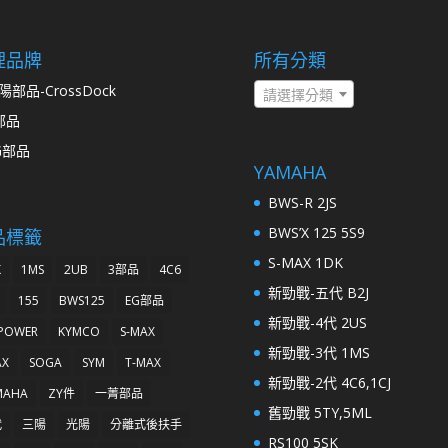
理品牌
所有分類
陽部品-CrossDock
請選擇分類
部品
G部品
YAMAHA
BWS-R 2JS
BWS’X 125 5S9
品標籤
S-MAX 1DK
K
1MS
2UB
3部品
4C6
新勁戰-五代 B2J
155
BWS125
EG部品
新勁戰-4代 2US
 POWER
KYMCO
S-MAX
新勁戰-3代 1MS
AX
SOGA
SYM
T-MAX
新勁戰-2代 4C6,1CJ
MAHA
ZY件
一菁部品
舊勁戰 5TY,5ML
代
三陽
光陽
分離式後扶手
RS100 5SK