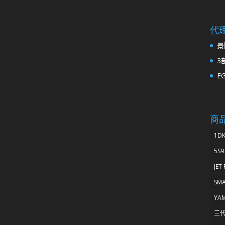
代
景
3
E
商
1D
5S9
JET
SM
YA
三