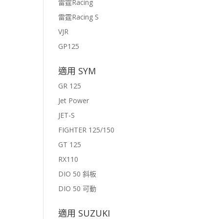
雷霆Racing
雷霆Racing S
VJR
GP125
適用 SYM
GR 125
Jet Power
JET-S
FIGHTER 125/150
GT 125
RX110
DIO 50 斜板
DIO 50 可動
適用 SUZUKI