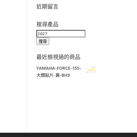
近期留言
搜尋產品
搜
尋
搜尋
關
鍵
最近檢視過的商品
字:
YAMAHA-FORCE-155-
大燈貼片-黃-BH9