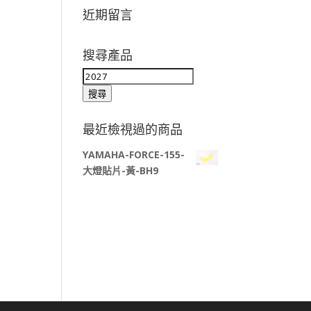
近期留言
搜尋產品
搜
尋
搜尋
關
鍵
最近檢視過的商品
字:
YAMAHA-FORCE-155-
大燈貼片-黃-BH9