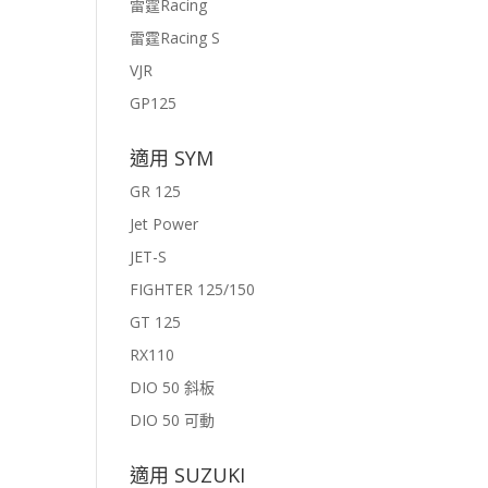
雷霆Racing
雷霆Racing S
VJR
GP125
適用 SYM
GR 125
Jet Power
JET-S
FIGHTER 125/150
GT 125
RX110
DIO 50 斜板
DIO 50 可動
適用 SUZUKI