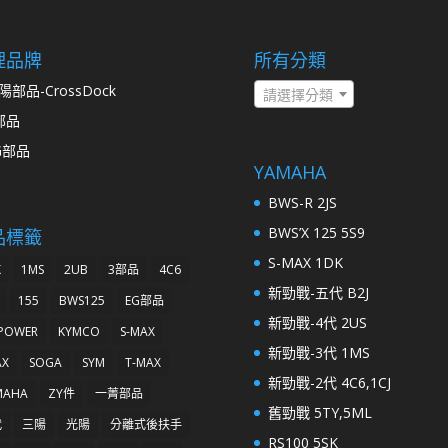
理品牌
所有分類
陽部品-CrossDock
請選擇分類
部品
G部品
YAMAHA
BWS-R 2JS
BWS’X 125 5S9
品標籤
S-MAX 1DK
K
1MS
2UB
3部品
4C6
新勁戰-五代 B2J
155
BWS125
EG部品
新勁戰-4代 2US
 POWER
KYMCO
S-MAX
新勁戰-3代 1MS
AX
SOGA
SYM
T-MAX
新勁戰-2代 4C6,1CJ
MAHA
ZY件
一菁部品
舊勁戰 5TY,5ML
代
三陽
光陽
分離式後扶手
RS100 5SK