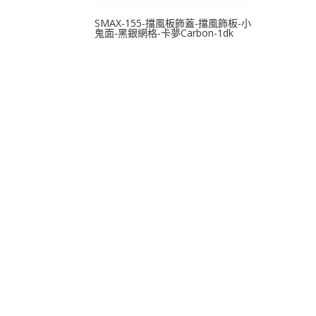
SMAX-155-擋風板飾蓋-擋風飾板-小
鬼面-黑銀網格-卡夢Carbon-1dk