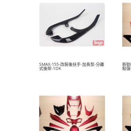
SMAX-155-改裝後扶手-加長型-分離
新勁
式後架-1DK
點強