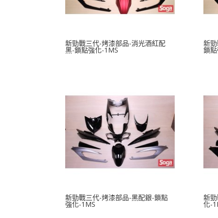
新勁戰三代-烤漆部品-消光酒紅配
新勁
黑-鎖點強化-1MS
鎖點
新勁戰三代-烤漆部品-黑配銀-鎖點
新勁
強化-1MS
化-1