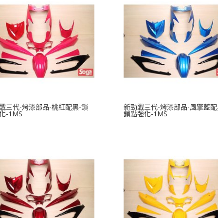
戰三代-烤漆部品-桃紅配黑-鎖
新勁戰三代-烤漆部品-風擎藍配
化-1MS
鎖點強化-1MS