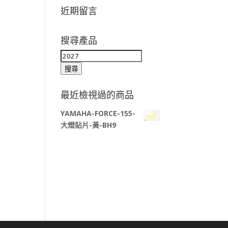
近期留言
搜尋產品
搜
尋
搜尋
關
鍵
最近檢視過的商品
字:
YAMAHA-FORCE-155-
大燈貼片-黃-BH9