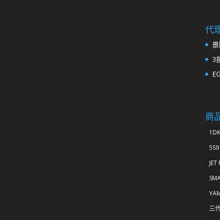
代
景
3
E
商
1D
5S9
JET
SM
YA
三