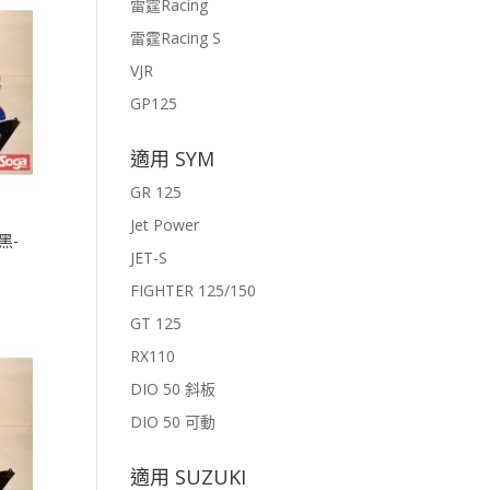
雷霆Racing
雷霆Racing S
VJR
GP125
適用 SYM
GR 125
Jet Power
黑-
JET-S
FIGHTER 125/150
GT 125
RX110
DIO 50 斜板
DIO 50 可動
適用 SUZUKI