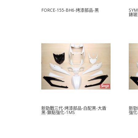
FORCE-155-BH6-烤漆部品-黑
SYM
錶玻
新勁戰三代-烤漆部品-白配黑-大盾
新勁
黑-鎖點強化-1MS
強化