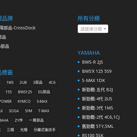
理品牌
所有分類
陽部品-CrossDock
請選擇分類
部品
G部品
YAMAHA
BWS-R 2JS
BWS’X 125 5S9
品標籤
S-MAX 1DK
K
1MS
2UB
3部品
4C6
新勁戰-五代 B2J
155
BWS125
EG部品
新勁戰-4代 2US
 POWER
KYMCO
S-MAX
新勁戰-3代 1MS
AX
SOGA
SYM
T-MAX
新勁戰-2代 4C6,1CJ
MAHA
ZY件
一菁部品
舊勁戰 5TY,5ML
代
三陽
光陽
分離式後扶手
RS100 5SK