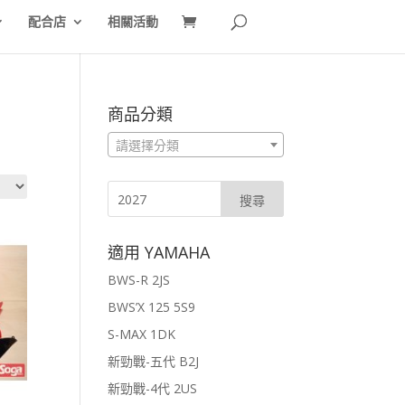
配合店
相關活動
商品分類
請選擇分類
適用 YAMAHA
BWS-R 2JS
BWS’X 125 5S9
S-MAX 1DK
新勁戰-五代 B2J
新勁戰-4代 2US