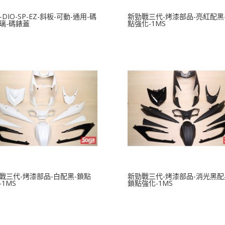
-DIO-SP-EZ-斜板-可動-通用-碼
新勁戰三代-烤漆部品-亮紅配黑
璃-碼錶蓋
點強化-1MS
戰三代-烤漆部品-白配黑-鎖點
新勁戰三代-烤漆部品-消光黑配
-1MS
鎖點強化-1MS