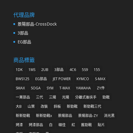
代理品牌
景陽部品-CrossDock
3部品
EG部品
商品標籤
1DK
1MS
2UB
3部品
4C6
5S9
155
BWS125
EG部品
JET POWER
KYMCO
S-MAX
SMAX
SOGA
SYM
T-MAX
YAMAHA
ZY件
一菁部品
三代
三陽
光陽
分離式後扶手
勁戰
大B
山葉
改裝
斜板
新勁戰
新勁戰三代
新新勁戰
新新勁戰x
景陽部品
景陽部品-ZY
消光黑
烤漆
烤漆部品
白
碩佳
紅
舊勁戰
貼片