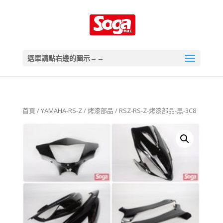
選單請點右邊的圖示→→
首頁
/
YAMAHA-RS-Z
/
烤漆部品
/ RSZ-RS-Z-烤漆部品-黑-3C8