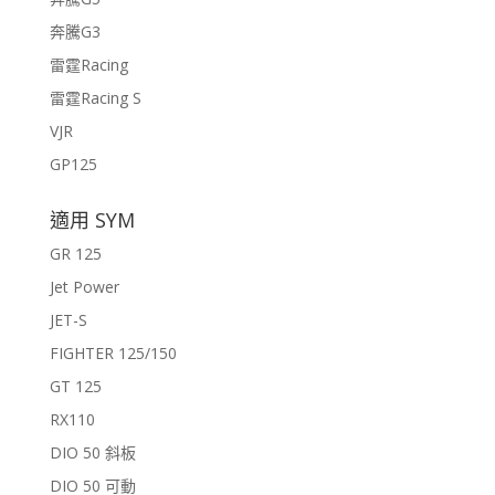
奔騰G3
雷霆Racing
雷霆Racing S
VJR
GP125
適用 SYM
GR 125
Jet Power
JET-S
FIGHTER 125/150
GT 125
RX110
DIO 50 斜板
DIO 50 可動