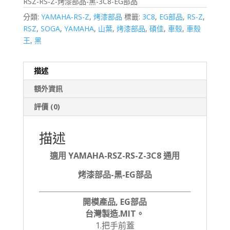
RSZ-RS-Z-烤漆部品-黑-3C8-EG部品
分類:
YAMAHA-RS-Z
,
烤漆部品
標籤:
3C8
,
EG部品
,
RS-Z
,
RSZ
,
SOGA
,
YAMAHA
,
山葉
,
烤漆部品
,
碩佳
,
車殼
,
車殼
王
,
黑
描述
額外資訊
評價 (0)
描述
適用 YAMAHA-RSZ-RS-Z-3C8 通用
烤漆部品-黑-EG部品
開模產品, EG部品
台灣製造.MIT。
1.把手前蓋