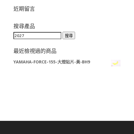
近期留言
搜尋產品
搜
搜尋
尋
關
最近檢視過的商品
鍵
YAMAHA-FORCE-155-大燈貼片-黃-BH9
字: