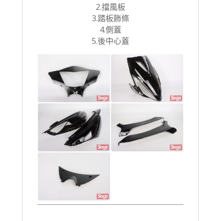
2.擋風板
3.踏板飾條
4.側蓋
5.後中心蓋