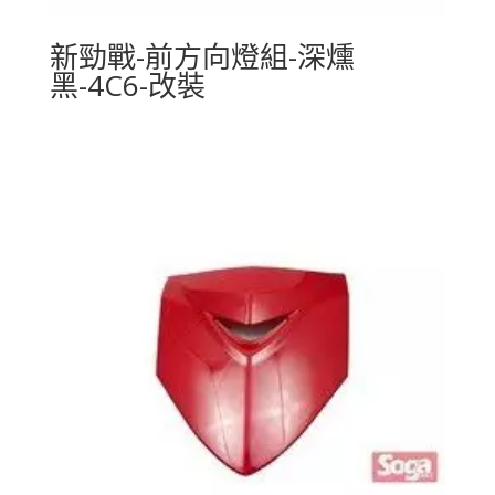
新勁戰-前方向燈組-深燻
黑-4C6-改裝