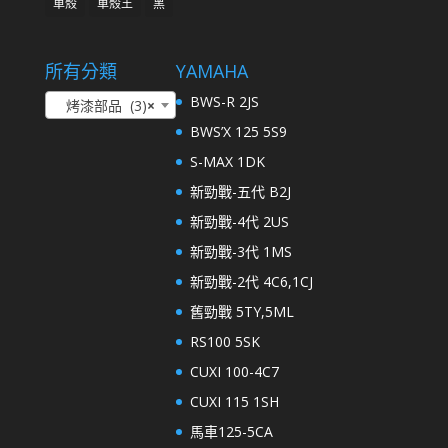
車殼
車殼王
黑
所有分類
YAMAHA
BWS-R 2JS
烤漆部品 (3)
×
BWS’X 125 5S9
S-MAX 1DK
新勁戰-五代 B2J
新勁戰-4代 2US
新勁戰-3代 1MS
新勁戰-2代 4C6,1CJ
舊勁戰 5TY,5ML
RS100 5SK
CUXI 100-4C7
CUXI 115 1SH
馬車125-5CA