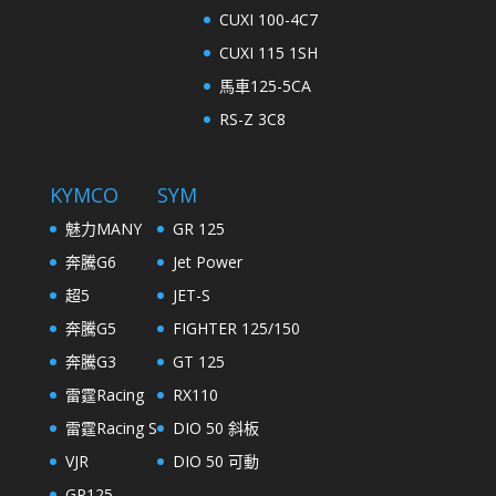
CUXI 100-4C7
CUXI 115 1SH
馬車125-5CA
RS-Z 3C8
KYMCO
SYM
魅力MANY
GR 125
奔騰G6
Jet Power
超5
JET-S
奔騰G5
FIGHTER 125/150
奔騰G3
GT 125
雷霆Racing
RX110
雷霆Racing S
DIO 50 斜板
VJR
DIO 50 可動
GP125