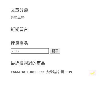
文章分類
各類車展
近期留言
搜尋產品
搜
搜尋
尋
關
最近檢視過的商品
鍵
YAMAHA-FORCE-155-大燈貼片-黃-BH9
字: