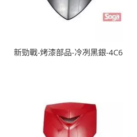
新勁戰-烤漆部品-冷冽黑銀-4C6