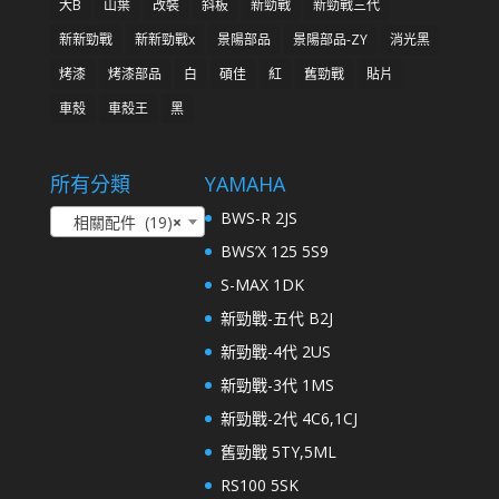
大B
山葉
改裝
斜板
新勁戰
新勁戰三代
新新勁戰
新新勁戰x
景陽部品
景陽部品-ZY
消光黑
烤漆
烤漆部品
白
碩佳
紅
舊勁戰
貼片
車殼
車殼王
黑
所有分類
YAMAHA
BWS-R 2JS
相關配件 (19)
×
BWS’X 125 5S9
S-MAX 1DK
新勁戰-五代 B2J
新勁戰-4代 2US
新勁戰-3代 1MS
新勁戰-2代 4C6,1CJ
舊勁戰 5TY,5ML
RS100 5SK