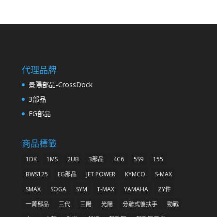
代理品牌
景陽部品-CrossDock
3部品
EG部品
商品標籤
1DK
1MS
2UB
3部品
4C6
5S9
155
BWS125
EG部品
JET POWER
KYMCO
S-MAX
SMAX
SOGA
SYM
T-MAX
YAMAHA
ZY件
一菁部品
三代
三陽
光陽
分離式後扶手
勁戰