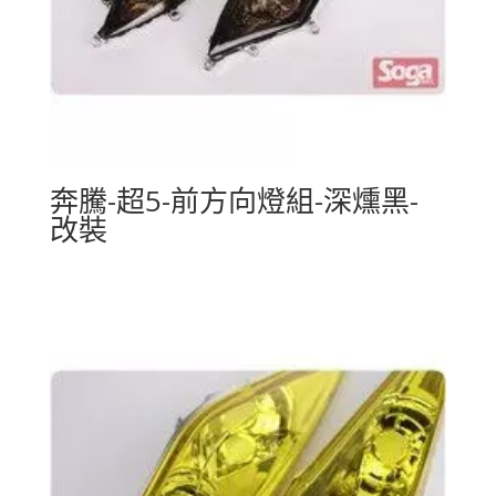
奔騰-超5-前方向燈組-深燻黑-
改裝