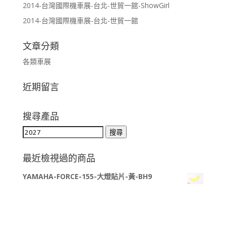
2014-台灣國際機車展-台北-世貿一館-ShowGirl
2014-台灣國際機車展-台北-世貿一館
文章分類
各類車展
近期留言
搜尋產品
搜
搜尋
尋
關
最近檢視過的商品
鍵
YAMAHA-FORCE-155-大燈貼片-黃-BH9
字: