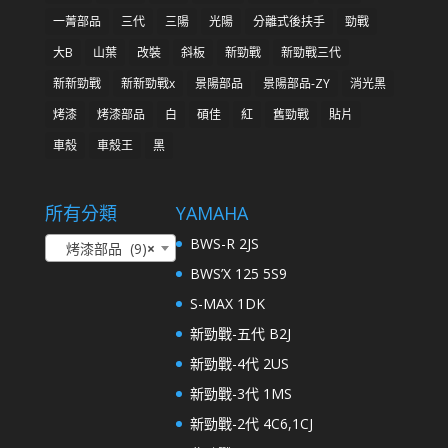
一菁部品
三代
三陽
光陽
分離式後扶手
勁戰
大B
山葉
改裝
斜板
新勁戰
新勁戰三代
新新勁戰
新新勁戰x
景陽部品
景陽部品-ZY
消光黑
烤漆
烤漆部品
白
碩佳
紅
舊勁戰
貼片
車殼
車殼王
黑
所有分類
YAMAHA
BWS-R 2JS
烤漆部品 (9)
×
BWS’X 125 5S9
S-MAX 1DK
新勁戰-五代 B2J
新勁戰-4代 2US
新勁戰-3代 1MS
新勁戰-2代 4C6,1CJ