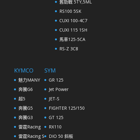
舊勁戰 5TY,5ML
RS100 5SK
CUXI 100-4C7
CUXI 115 1SH
馬車125-5CA
RS-Z 3C8
KYMCO
SYM
魅力MANY
GR 125
奔騰G6
Jet Power
超5
JET-S
奔騰G5
FIGHTER 125/150
奔騰G3
GT 125
雷霆Racing
RX110
雷霆Racing S
DIO 50 斜板