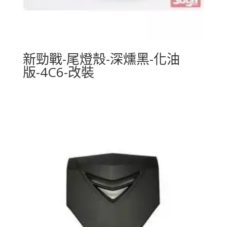
新勁戰-尾燈殼-深燻黑-化油
版-4C6-改裝