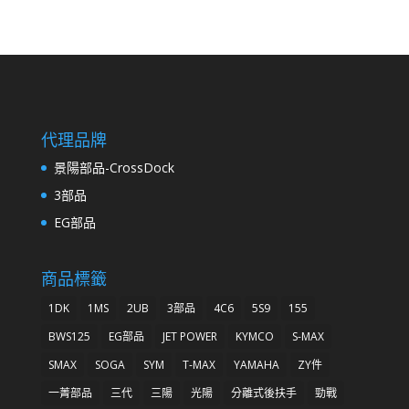
代理品牌
景陽部品-CrossDock
3部品
EG部品
商品標籤
1DK
1MS
2UB
3部品
4C6
5S9
155
BWS125
EG部品
JET POWER
KYMCO
S-MAX
SMAX
SOGA
SYM
T-MAX
YAMAHA
ZY件
一菁部品
三代
三陽
光陽
分離式後扶手
勁戰