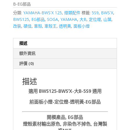
B-EG部品
分類:
YAMAHA-BWS'X 125
,
燈類配件
標籤:
5S9
,
BWS'X
,
BWS125
,
EG部品
,
SOGA
,
YAMAHA
,
大B
,
定位燈
,
山葉
,
改裝
,
碩佳
,
車殼
,
車殼王
,
透明黃
,
面板小燈
描述
額外資訊
評價 (0)
描述
適用 BWS125-BWS’X-大B-5S9 通用
前面板小燈-定位燈-透明黃-EG部品
開模產品, EG部品
燈殼素材輸出原色, 非染色不掉色, 台灣製