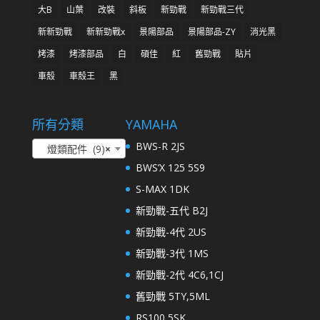
大B
山葉
改裝
斜板
新勁戰
新勁戰三代
新新勁戰
新新勁戰x
景陽部品
景陽部品-ZY
消光黑
烤漆
烤漆部品
白
碩佳
紅
舊勁戰
貼片
車殼
車殼王
黑
所有分類
YAMAHA
BWS-R 2JS
燈類配件 (9)
×
BWS’X 125 5S9
S-MAX 1DK
新勁戰-五代 B2J
新勁戰-4代 2US
新勁戰-3代 1MS
新勁戰-2代 4C6,1CJ
舊勁戰 5TY,5ML
RS100 5SK