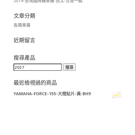
2014-台灣國際機車展-台北-世貿一館
文章分類
各類車展
近期留言
搜尋產品
搜
搜尋
尋
關
最近檢視過的商品
鍵
YAMAHA-FORCE-155-大燈貼片-黃-BH9
字: