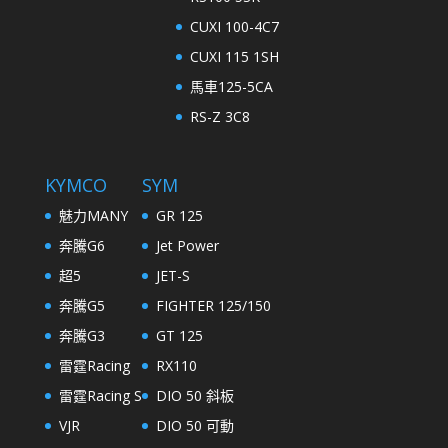
CUXI 100-4C7
CUXI 115 1SH
馬車125-5CA
RS-Z 3C8
KYMCO
SYM
魅力MANY
GR 125
奔騰G6
Jet Power
超5
JET-S
奔騰G5
FIGHTER 125/150
奔騰G3
GT 125
雷霆Racing
RX110
雷霆Racing S
DIO 50 斜板
VJR
DIO 50 可動