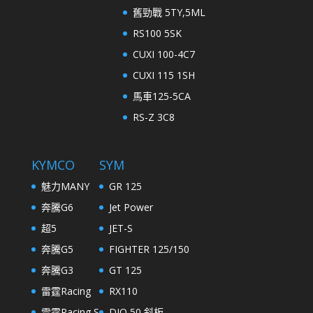
舊勁戰 5TY,5ML
RS100 5SK
CUXI 100-4C7
CUXI 115 1SH
馬車125-5CA
RS-Z 3C8
KYMCO
SYM
魅力MANY
GR 125
奔騰G6
Jet Power
超5
JET-S
奔騰G5
FIGHTER 125/150
奔騰G3
GT 125
雷霆Racing
RX110
雷霆Racing S
DIO 50 斜板