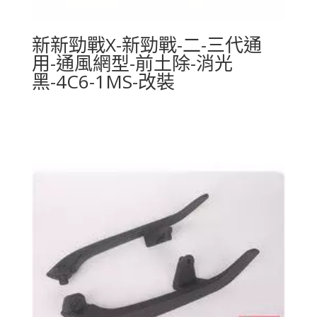
新新勁戰X-新勁戰-二-三代通
用-通風網型-前土除-消光
黑-4C6-1MS-改裝