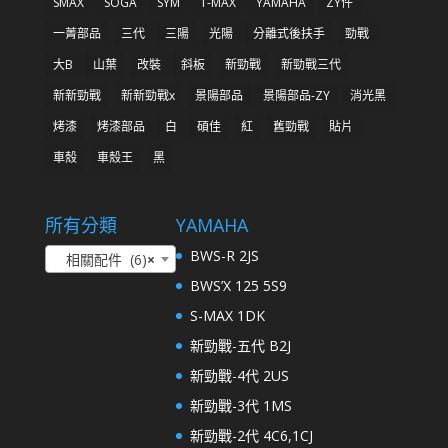
SMAX
SOGA
SYM
T-MAX
YAMAHA
ZY件
一菁部品
三代
三陽
光陽
分離式後扶手
勁戰
大B
山葉
改裝
斜板
新勁戰
新勁戰三代
新新勁戰
新新勁戰x
景陽部品
景陽部品-ZY
消光黑
烤漆
烤漆部品
白
碩佳
紅
舊勁戰
貼片
車殼
車殼王
黑
所有分類
YAMAHA
BWS-R 2JS
相關配件 (6)
×
BWS’X 125 5S9
S-MAX 1DK
新勁戰-五代 B2J
新勁戰-4代 2US
新勁戰-3代 1MS
新勁戰-2代 4C6,1CJ