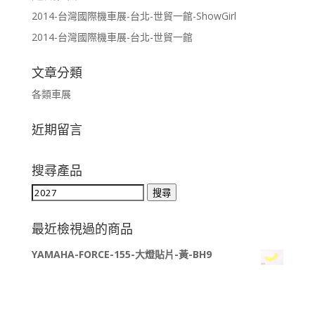
2014-台灣國際機車展-台北-世貿一館-ShowGirl
2014-台灣國際機車展-台北-世貿一館
文章分類
各類車展
近期留言
搜尋產品
搜
搜尋
尋
關
最近檢視過的商品
鍵
YAMAHA-FORCE-155-大燈貼片-黃-BH9
字: