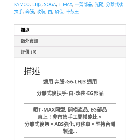
KYMCO
,
LHJ3
,
SOGA
,
T-MAX
,
一菁部品
,
光陽
,
分離式後
扶手
,
奔騰
,
改裝
,
白
,
碩佳
,
車殼王
描述
額外資訊
評價 (0)
描述
適用 奔騰-G6-LHJ3 通用
分離式後扶手-白-改裝-EG部品
類T-MAX照型, 開模產品, EG部品
直上！非市售手工開模能比。
分離式後架。
ABS強化,可移車。堅持台灣
製造…