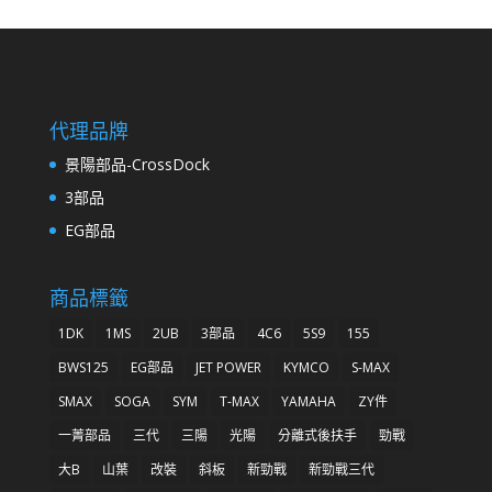
代理品牌
景陽部品-CrossDock
3部品
EG部品
商品標籤
1DK
1MS
2UB
3部品
4C6
5S9
155
BWS125
EG部品
JET POWER
KYMCO
S-MAX
SMAX
SOGA
SYM
T-MAX
YAMAHA
ZY件
一菁部品
三代
三陽
光陽
分離式後扶手
勁戰
大B
山葉
改裝
斜板
新勁戰
新勁戰三代