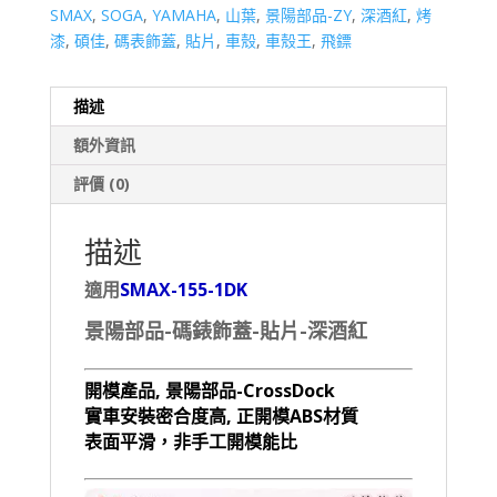
SMAX
,
SOGA
,
YAMAHA
,
山葉
,
景陽部品-ZY
,
深酒紅
,
烤
漆
,
碩佳
,
碼表飾蓋
,
貼片
,
車殼
,
車殼王
,
飛鏢
描述
額外資訊
評價 (0)
描述
適用
SMAX-155-1DK
景陽部品-碼錶飾蓋-貼片-深酒紅
開模產品, 景陽部品-CrossDock
實車安裝密合度高, 正開模ABS材質
表面平滑，非手工開模能比