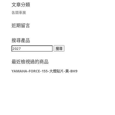
文章分類
各類車展
近期留言
搜尋產品
搜
搜尋
尋
關
最近檢視過的商品
鍵
YAMAHA-FORCE-155-大燈貼片-黃-BH9
字: