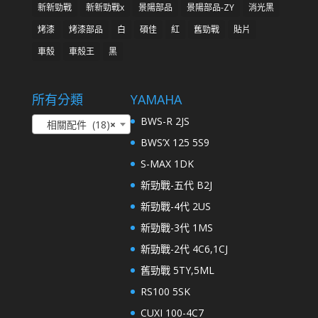
新新勁戰
新新勁戰x
景陽部品
景陽部品-ZY
消光黑
烤漆
烤漆部品
白
碩佳
紅
舊勁戰
貼片
車殼
車殼王
黑
所有分類
YAMAHA
BWS-R 2JS
相關配件 (18)
×
BWS’X 125 5S9
S-MAX 1DK
新勁戰-五代 B2J
新勁戰-4代 2US
新勁戰-3代 1MS
新勁戰-2代 4C6,1CJ
舊勁戰 5TY,5ML
RS100 5SK
CUXI 100-4C7