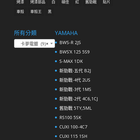
烤漆
烤漆部品
白
碩佳
紅
舊勁戰
貼片
車殼
車殼王
黑
所有分類
YAMAHA
BWS-R 2JS
卡夢電鍍 (9)
×
BWS’X 125 5S9
S-MAX 1DK
新勁戰-五代 B2J
新勁戰-4代 2US
新勁戰-3代 1MS
新勁戰-2代 4C6,1CJ
舊勁戰 5TY,5ML
RS100 5SK
CUXI 100-4C7
CUXI 115 1SH