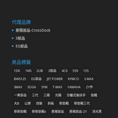
代理品牌
景陽部品-CrossDock
3部品
EG部品
商品標籤
1DK
1MS
2UB
3部品
4C6
5S9
155
BWS125
EG部品
JET POWER
KYMCO
S-MAX
SMAX
SOGA
SYM
T-MAX
YAMAHA
ZY件
一菁部品
三代
三陽
光陽
分離式後扶手
勁戰
大B
山葉
改裝
斜板
新勁戰
新勁戰三代
新新勁戰
新新勁戰x
景陽部品
景陽部品-ZY
消光黑