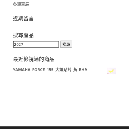
各類車展
近期留言
搜尋產品
搜
搜尋
尋
關
最近檢視過的商品
鍵
YAMAHA-FORCE-155-大燈貼片-黃-BH9
字: