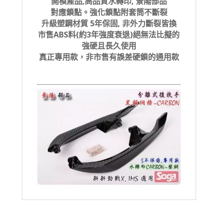
開模產品,高品質水轉印, 景陽部品
對應鎖點。強化鎖點附套筒不斷裂
升級塑鋼材質 5年保固, 非外力斷裂皆換
市售ABS料(約3年強度衰退)絕無法比擬的
強硬且長久使用
真正專用款，非市售有誤差硬鎖的通用款