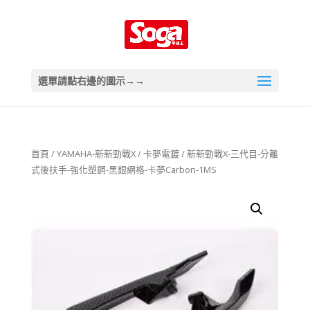
選單請點右邊的圖示→→
首頁
/
YAMAHA-新新勁戰X
/
卡夢電鍍
/ 新新勁戰X-三代目-分離
式後扶手-強化塑鋼-黑銀網格-卡夢Carbon-1MS