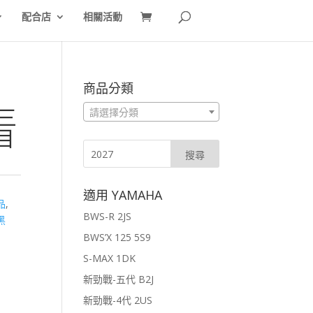
配合店
相關活動
商品分類
三
請選擇分類
目
品
適用 YAMAHA
品
,
BWS-R 2JS
黑
BWS’X 125 5S9
S-MAX 1DK
新勁戰-五代 B2J
新勁戰-4代 2US