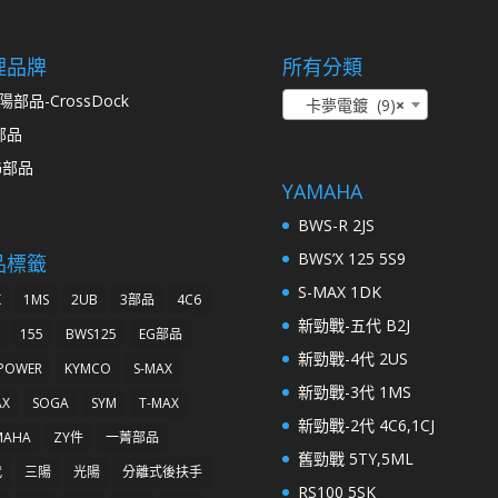
理品牌
所有分類
陽部品-CrossDock
卡夢電鍍 (9)
×
部品
G部品
YAMAHA
BWS-R 2JS
BWS’X 125 5S9
品標籤
S-MAX 1DK
K
1MS
2UB
3部品
4C6
新勁戰-五代 B2J
155
BWS125
EG部品
新勁戰-4代 2US
 POWER
KYMCO
S-MAX
新勁戰-3代 1MS
AX
SOGA
SYM
T-MAX
新勁戰-2代 4C6,1CJ
MAHA
ZY件
一菁部品
舊勁戰 5TY,5ML
代
三陽
光陽
分離式後扶手
RS100 5SK