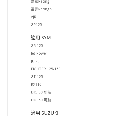
雷霆Racing
雷霆Racing S
VJR
GP125
適用 SYM
GR 125
Jet Power
JET-S
FIGHTER 125/150
GT 125
RX110
DIO 50 斜板
DIO 50 可動
適用 SUZUKI