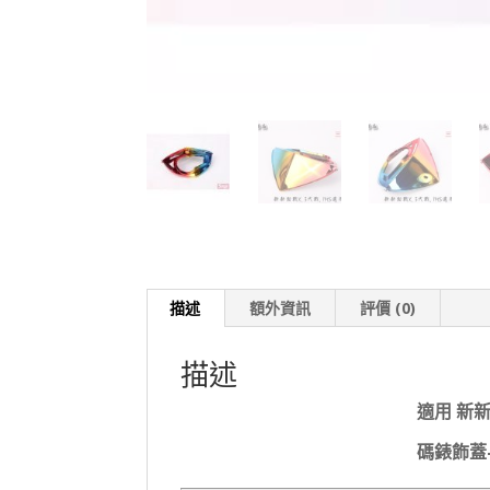
描述
額外資訊
評價 (0)
描述
適用 新新
碼錶飾蓋-