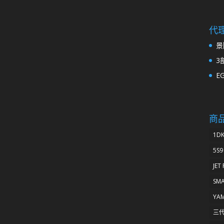
代
景
3
E
商
1D
5S9
JET
SM
YA
三