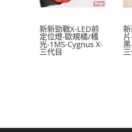
新新勁戰X-LED前
新
定位燈-歐規橘/橘
片
光-1MS-Cygnus X-
黑-
三代目
三