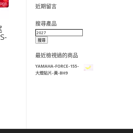
近期留言
搜尋產品
尾
搜
S-
尋
搜尋
目
關
鍵
最近檢視過的商品
字:
YAMAHA-FORCE-155-
大燈貼片-黃-BH9