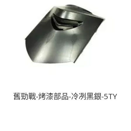
舊勁戰-烤漆部品-冷冽黑銀-5TY