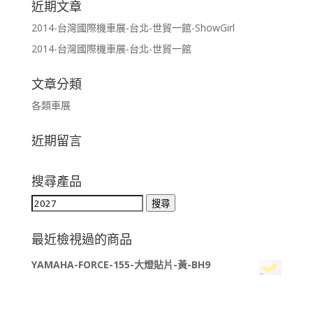
近期文章
2014-台灣國際機車展-台北-世貿一館-ShowGirl
2014-台灣國際機車展-台北-世貿一館
文章分類
各類車展
近期留言
搜尋產品
搜
搜尋
尋
關
最近檢視過的商品
鍵
YAMAHA-FORCE-155-大燈貼片-黃-BH9
字: