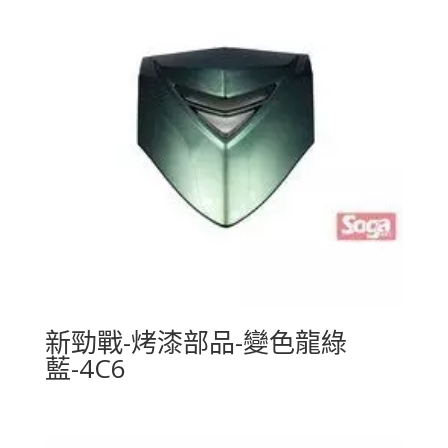
新勁戰-烤漆部品-變色龍綠
藍-4C6