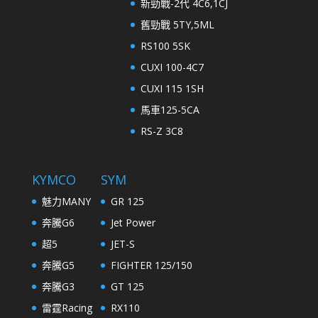
新勁戰-2代 4C6,1CJ
舊勁戰 5TY,5ML
RS100 5SK
CUXI 100-4C7
CUXI 115 1SH
馬車125-5CA
RS-Z 3C8
KYMCO
SYM
魅力MANY
GR 125
奔騰G6
Jet Power
超5
JET-S
奔騰G5
FIGHTER 125/150
奔騰G3
GT 125
雷霆Racing
RX110