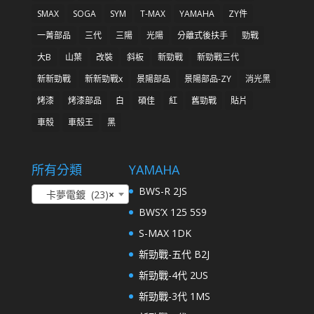
SMAX
SOGA
SYM
T-MAX
YAMAHA
ZY件
一菁部品
三代
三陽
光陽
分離式後扶手
勁戰
大B
山葉
改裝
斜板
新勁戰
新勁戰三代
新新勁戰
新新勁戰x
景陽部品
景陽部品-ZY
消光黑
烤漆
烤漆部品
白
碩佳
紅
舊勁戰
貼片
車殼
車殼王
黑
所有分類
YAMAHA
BWS-R 2JS
卡夢電鍍 (23)
×
BWS’X 125 5S9
S-MAX 1DK
新勁戰-五代 B2J
新勁戰-4代 2US
新勁戰-3代 1MS