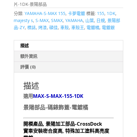
片-1DK-景陽部品
分類:
YAMAHA-S-MAX 155
,
卡夢電鍍
標籤:
155
,
1DK
,
majesty s
,
S-MAX
,
SMAX
,
YAMAHA
,
山葉
,
日規
,
景陽部
品-ZY
,
標誌
,
烤漆
,
碩佳
,
車殼
,
車殼王
,
電鍍橘
,
電鍍銀
描述
額外資訊
評價 (0)
描述
適用
MAX-S-MAX-155-1DK
景陽部品-碼錶飾蓋-電鍍橘
開模產品, 景陽加工部品-CrossDock
實車安裝密合度高, 特殊加工塗料高亮度