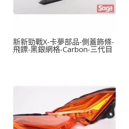
新新勁戰X-卡夢部品-側蓋飾條-
飛鏢-黑銀網格-Carbon-三代目