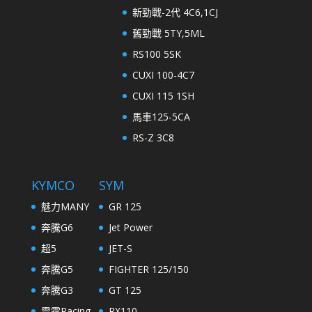
新勁戰-2代 4C6,1CJ
舊勁戰 5TY,5ML
RS100 5SK
CUXI 100-4C7
CUXI 115 1SH
馬車125-5CA
RS-Z 3C8
KYMCO
SYM
魅力MANY
GR 125
奔騰G6
Jet Power
超5
JET-S
奔騰G5
FIGHTER 125/150
奔騰G3
GT 125
雷霆Racing
RX110