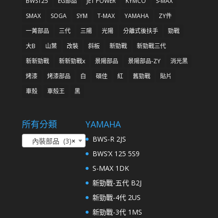
BWS125
EG部品
JET POWER
KYMCO
S-MAX
SMAX
SOGA
SYM
T-MAX
YAMAHA
ZY件
一菁部品
三代
三陽
光陽
分離式後扶手
勁戰
大B
山葉
改裝
斜板
新勁戰
新勁戰三代
新新勁戰
新新勁戰x
景陽部品
景陽部品-ZY
消光黑
烤漆
烤漆部品
白
碩佳
紅
舊勁戰
貼片
車殼
車殼王
黑
所有分類
YAMAHA
BWS-R 2JS
內裝部品 (3)
×
BWS’X 125 5S9
S-MAX 1DK
新勁戰-五代 B2J
新勁戰-4代 2US
新勁戰-3代 1MS