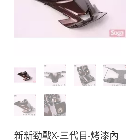
新新勁戰X-三代目-烤漆內