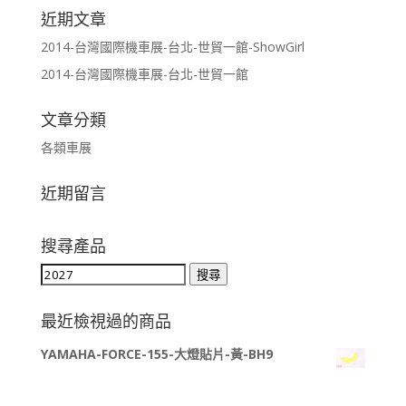
近期文章
2014-台灣國際機車展-台北-世貿一館-ShowGirl
2014-台灣國際機車展-台北-世貿一館
文章分類
各類車展
近期留言
搜尋產品
搜
搜尋
尋
關
最近檢視過的商品
鍵
YAMAHA-FORCE-155-大燈貼片-黃-BH9
字: