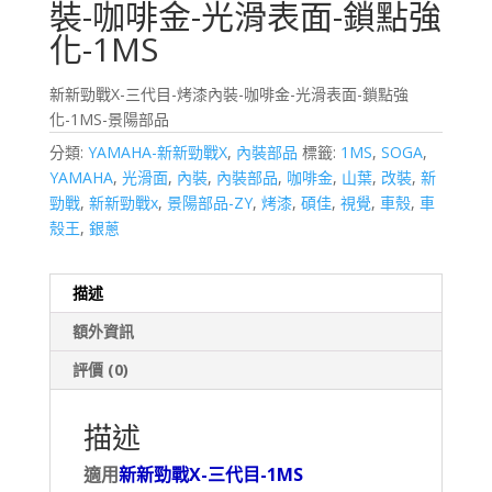
裝-咖啡金-光滑表面-鎖點強
化-1MS
新新勁戰X-三代目-烤漆內裝-咖啡金-光滑表面-鎖點強
化-1MS-景陽部品
分類:
YAMAHA-新新勁戰X
,
內裝部品
標籤:
1MS
,
SOGA
,
YAMAHA
,
光滑面
,
內裝
,
內裝部品
,
咖啡金
,
山葉
,
改裝
,
新
勁戰
,
新新勁戰x
,
景陽部品-ZY
,
烤漆
,
碩佳
,
視覺
,
車殼
,
車
殼王
,
銀蔥
描述
額外資訊
評價 (0)
描述
適用
新新勁戰X-三代目-1MS