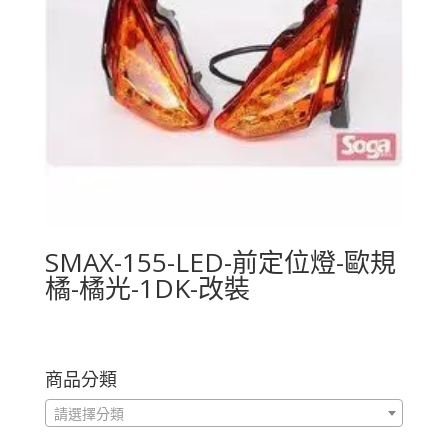
SMAX-155-LED-前定位燈-歐規
橘-橘光-1DK-改裝
商品分類
請選擇分類