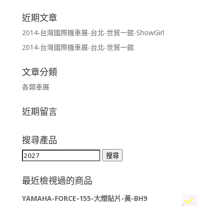
近期文章
2014-台灣國際機車展-台北-世貿一館-ShowGirl
2014-台灣國際機車展-台北-世貿一館
文章分類
各類車展
近期留言
搜尋產品
搜
搜尋
尋
關
最近檢視過的商品
鍵
YAMAHA-FORCE-155-大燈貼片-黃-BH9
字: