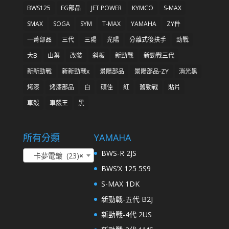
BWS125
EG部品
JET POWER
KYMCO
S-MAX
SMAX
SOGA
SYM
T-MAX
YAMAHA
ZY件
一菁部品
三代
三陽
光陽
分離式後扶手
勁戰
大B
山葉
改裝
斜板
新勁戰
新勁戰三代
新新勁戰
新新勁戰x
景陽部品
景陽部品-ZY
消光黑
烤漆
烤漆部品
白
碩佳
紅
舊勁戰
貼片
車殼
車殼王
黑
所有分類
YAMAHA
BWS-R 2JS
卡夢電鍍 (23)
×
BWS’X 125 5S9
S-MAX 1DK
新勁戰-五代 B2J
新勁戰-4代 2US