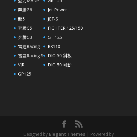
魅力MANY
GR 125
奔騰G6
Jet Power
超5
JET-S
奔騰G5
FIGHTER 125/150
奔騰G3
GT 125
雷霆Racing
RX110
雷霆Racing S
DIO 50 斜板
VJR
DIO 50 可動
GP125
Designed by
Elegant Themes
| Powered by