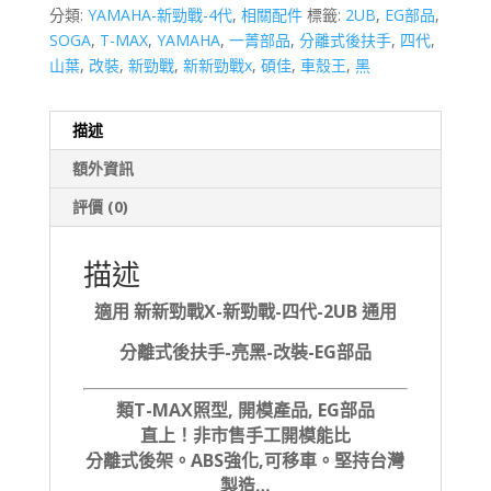
分類:
YAMAHA-新勁戰-4代
,
相關配件
標籤:
2UB
,
EG部品
,
SOGA
,
T-MAX
,
YAMAHA
,
一菁部品
,
分離式後扶手
,
四代
,
山葉
,
改裝
,
新勁戰
,
新新勁戰x
,
碩佳
,
車殼王
,
黑
描述
額外資訊
評價 (0)
描述
適用 新新勁戰X-新勁戰-四代-2UB 通用
分離式後扶手-亮黑-改裝-EG部品
類T-MAX照型, 開模產品, EG部品
直上！非市售手工開模能比
分離式後架。ABS強化,可移車。堅持台灣
製造…