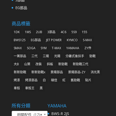
EG部品
商品標籤
1DK
1MS
2UB
3部品
4C6
5S9
155
BWS125
EG部品
JET POWER
KYMCO
S-MAX
SMAX
SOGA
SYM
T-MAX
YAMAHA
ZY件
一菁部品
三代
三陽
光陽
分離式後扶手
勁戰
大B
山葉
改裝
斜板
新勁戰
新勁戰三代
新新勁戰
新新勁戰x
景陽部品
景陽部品-ZY
消光黑
烤漆
烤漆部品
白
碩佳
紅
舊勁戰
貼片
車殼
車殼王
黑
所有分類
YAMAHA
BWS-R 2JS
相關配件 (17)
×