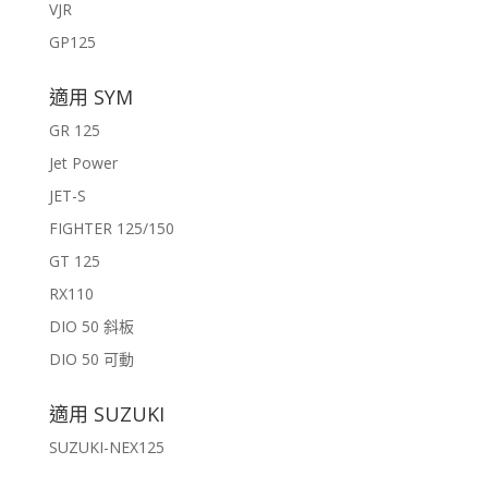
VJR
GP125
適用 SYM
GR 125
Jet Power
JET-S
FIGHTER 125/150
GT 125
RX110
DIO 50 斜板
DIO 50 可動
適用 SUZUKI
SUZUKI-NEX125