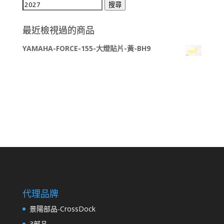
搜
搜尋
尋
關
最近檢視過的商品
鍵
YAMAHA-FORCE-155-大燈貼片-黃-BH9
字:
代理品牌
景陽部品-CrossDock
3部品