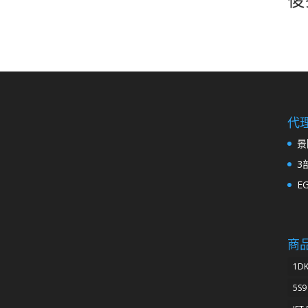
代
景
3
E
商
1D
5S9