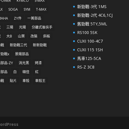
 POWER
KYMCO
S-MAX
新勁戰-3代 1MS
AX
SOGA
SYM
T-MAX
新勁戰-2代 4C6,1CJ
MAHA
ZY件
一菁部品
舊勁戰 5TY,5ML
代
三陽
光陽
分離式後扶手
RS100 5SK
戰
大B
山葉
改裝
斜板
CUXI 100-4C7
勁戰
新勁戰三代
新新勁戰
CUXI 115 1SH
勁戰x
景陽部品
馬車125-5CA
部品-ZY
消光黑
烤漆
RS-Z 3C8
漆部品
白
碩佳
紅
勁戰
貼片
車殼
車殼王
ordPress