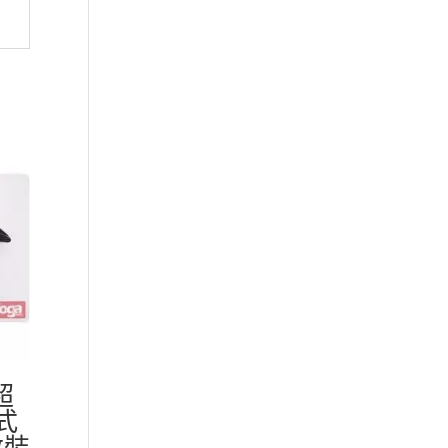
超
式
改裝