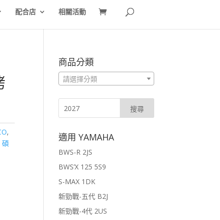
配合店
相關活動
商品分類
烤
請選擇分類
CO
,
適用 YAMAHA
,
碩
BWS-R 2JS
BWS’X 125 5S9
S-MAX 1DK
新勁戰-五代 B2J
新勁戰-4代 2US