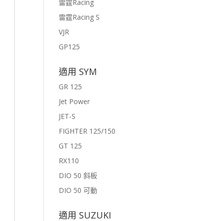
雷霆Racing
雷霆Racing S
VJR
GP125
適用 SYM
GR 125
Jet Power
JET-S
FIGHTER 125/150
GT 125
RX110
DIO 50 斜板
DIO 50 可動
適用 SUZUKI