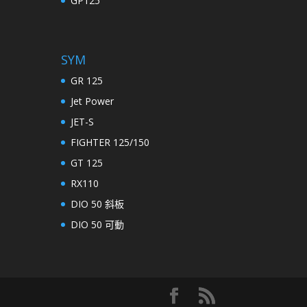
GP125
SYM
GR 125
Jet Power
JET-S
FIGHTER 125/150
GT 125
RX110
DIO 50 斜板
DIO 50 可動