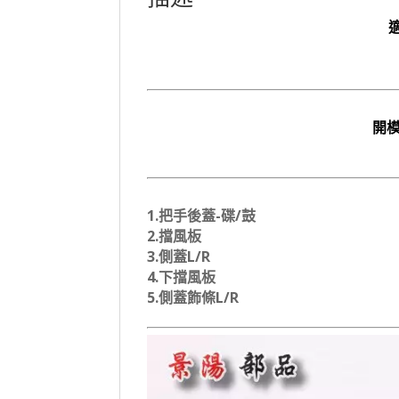
適
開
1.把手後蓋-碟/鼓
2.擋風板
3.側蓋L/R
4.下擋風板
5.側蓋飾條L/R