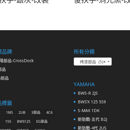
理品牌
所有分類
陽部品-CrossDock
烤漆部品 (5)
×
部品
G部品
YAMAHA
BWS-R 2JS
BWS’X 125 5S9
品標籤
S-MAX 1DK
K
1MS
2UB
3部品
4C6
新勁戰-五代 B2J
155
BWS125
EG部品
新勁戰-4代 2US