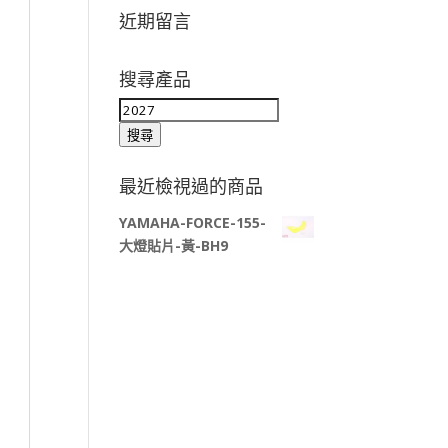
近期留言
搜尋產品
搜
尋
搜尋
關
鍵
最近檢視過的商品
字:
YAMAHA-FORCE-155-
大燈貼片-黃-BH9