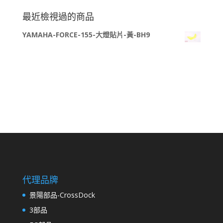
尋
關
最近檢視過的商品
鍵
YAMAHA-FORCE-155-大燈貼片-黃-BH9
字:
代理品牌
景陽部品-CrossDock
3部品