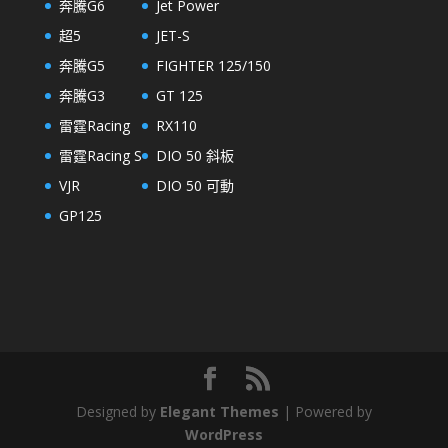
奔騰G6
Jet Power
超5
JET-S
奔騰G5
FIGHTER 125/150
奔騰G3
GT 125
雷霆Racing
RX110
雷霆Racing S
DIO 50 斜板
VJR
DIO 50 可動
GP125
Designed by
Elegant Themes
| Powered by
WordPress