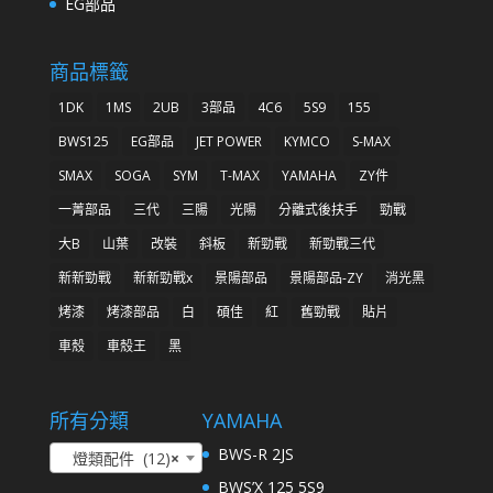
EG部品
商品標籤
1DK
1MS
2UB
3部品
4C6
5S9
155
BWS125
EG部品
JET POWER
KYMCO
S-MAX
SMAX
SOGA
SYM
T-MAX
YAMAHA
ZY件
一菁部品
三代
三陽
光陽
分離式後扶手
勁戰
大B
山葉
改裝
斜板
新勁戰
新勁戰三代
新新勁戰
新新勁戰x
景陽部品
景陽部品-ZY
消光黑
烤漆
烤漆部品
白
碩佳
紅
舊勁戰
貼片
車殼
車殼王
黑
所有分類
YAMAHA
BWS-R 2JS
燈類配件 (12)
×
BWS’X 125 5S9