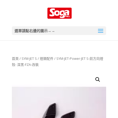
選單請點右邊的圖示→→
首頁
/
SYM-JET S
/
燈類配件
/ SYM-JET-Power-JET S-前方向燈
殼- 深黑-FZA-改裝