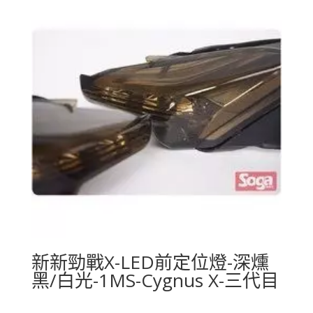
新新勁戰X-LED前定位燈-深燻
黑/白光-1MS-Cygnus X-三代目