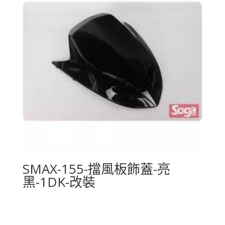
SMAX-155-擋風板飾蓋-亮
黑-1DK-改裝