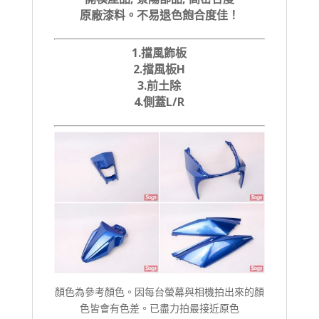
原廠漆料。不易退色飽合度佳！
1.擋風飾板
2.擋風板H
3.前土除
4.側蓋L/R
顏色為參考顏色。因每台螢幕與相機拍出來的顏
色皆會有色差。已盡力拍最接近原色