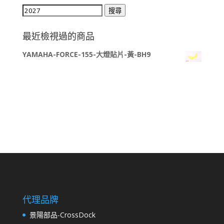
搜
搜尋
尋
關
最近檢視過的商品
鍵
YAMAHA-FORCE-155-大燈貼片-黃-BH9
字:
代理品牌
景陽部品-CrossDock