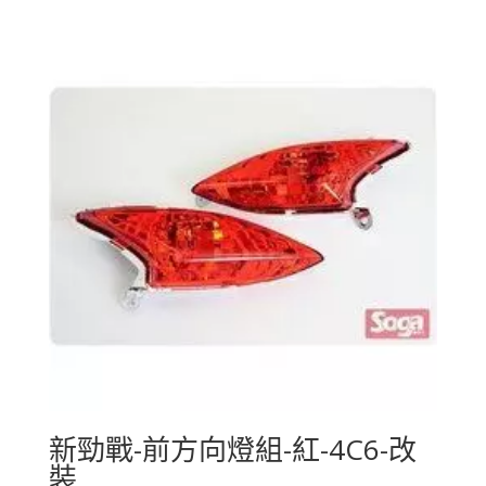
新勁戰-前方向燈組-紅-4C6-改
裝