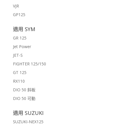
VJR
GP125
適用 SYM
GR 125
Jet Power
JET-S
FIGHTER 125/150
GT 125
RX110
DIO 50 斜板
DIO 50 可動
適用 SUZUKI
SUZUKI-NEX125