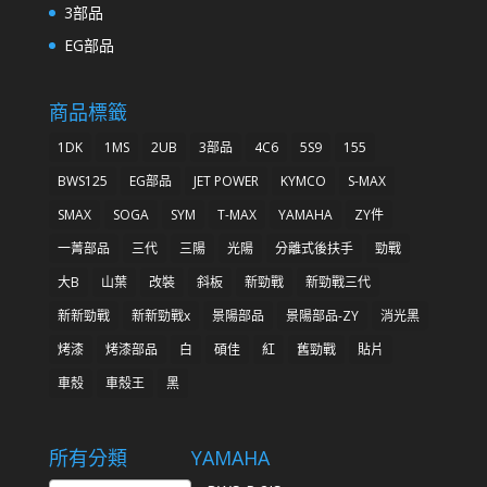
3部品
EG部品
商品標籤
1DK
1MS
2UB
3部品
4C6
5S9
155
BWS125
EG部品
JET POWER
KYMCO
S-MAX
SMAX
SOGA
SYM
T-MAX
YAMAHA
ZY件
一菁部品
三代
三陽
光陽
分離式後扶手
勁戰
大B
山葉
改裝
斜板
新勁戰
新勁戰三代
新新勁戰
新新勁戰x
景陽部品
景陽部品-ZY
消光黑
烤漆
烤漆部品
白
碩佳
紅
舊勁戰
貼片
車殼
車殼王
黑
所有分類
YAMAHA