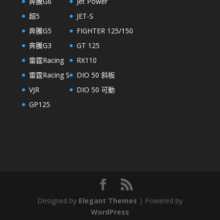
奔騰G6
Jet Power
超5
JET-S
奔騰G5
FIGHTER 125/150
奔騰G3
GT 125
雷霆Racing
RX110
雷霆Racing S
DIO 50 斜板
VJR
DIO 50 可動
GP125
Designed by
Elegant Themes
| Powered by
WordPress