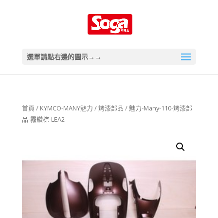
選單請點右邊的圖示→→
首頁
/
KYMCO-MANY魅力
/
烤漆部品
/ 魅力-Many-110-烤漆部
品-霧鑽棕-LEA2