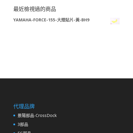
關
最近檢視過的商品
鍵
YAMAHA-FORCE-155-大燈貼片-黃-BH9
字:
代理品牌
景陽部品-CrossDock
3部品