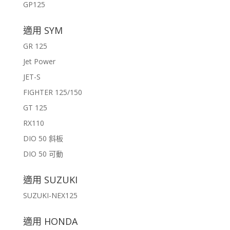
GP125
適用 SYM
GR 125
Jet Power
JET-S
FIGHTER 125/150
GT 125
RX110
DIO 50 斜板
DIO 50 可動
適用 SUZUKI
SUZUKI-NEX125
適用 HONDA