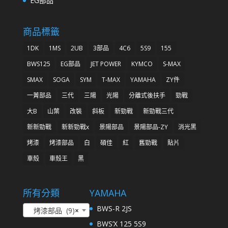
EG部品
商品標籤
1DK
1MS
2UB
3部品
4C6
5S9
155
BWS125
EG部品
JET POWER
KYMCO
S-MAX
SMAX
SOGA
SYM
T-MAX
YAMAHA
ZY件
一菁部品
三代
三陽
光陽
分離式後扶手
勁戰
大B
山葉
改裝
斜板
新勁戰
新勁戰三代
新新勁戰
新新勁戰x
景陽部品
景陽部品-ZY
消光黑
烤漆
烤漆部品
白
碩佳
紅
舊勁戰
貼片
車殼
車殼王
黑
所有分類
YAMAHA
BWS-R 2JS
烤漆部品 (9)
×
BWS’X 125 5S9