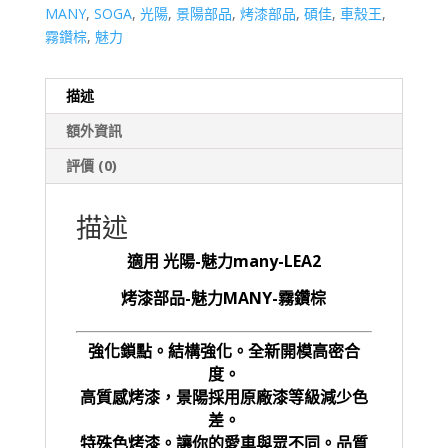
MANY
,
SOGA
,
光陽
,
景陽部品
,
烤漆部品
,
碩佳
,
車殼王
,
霧鑽棕
,
魅力
描述
額外資訊
評價 (0)
描述
適用 光陽-魅力many-LEA2
烤漆部品-魅力MANY-霧鑽棕
強化鎖點。結構強化。全新開模高密合
度。
高質感烤漆，景陽採用原廠漆等級減少色
差。
特殊色烤漆。讓你的愛車與眾不同。品質