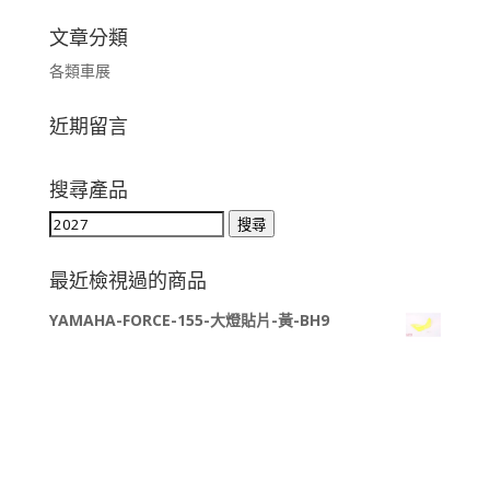
文章分類
各類車展
近期留言
搜尋產品
搜
搜尋
尋
關
最近檢視過的商品
鍵
YAMAHA-FORCE-155-大燈貼片-黃-BH9
字: