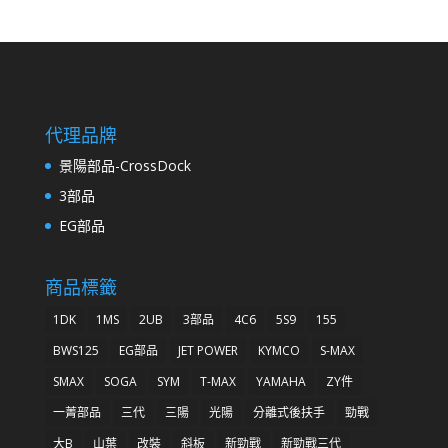
代理品牌
景陽部品-CrossDock
3部品
EG部品
商品標籤
1DK
1MS
2UB
3部品
4C6
5S9
155
BWS125
EG部品
JET POWER
KYMCO
S-MAX
SMAX
SOGA
SYM
T-MAX
YAMAHA
ZY件
一菁部品
三代
三陽
光陽
分離式後扶手
勁戰
大B
山葉
改裝
斜板
新勁戰
新勁戰三代