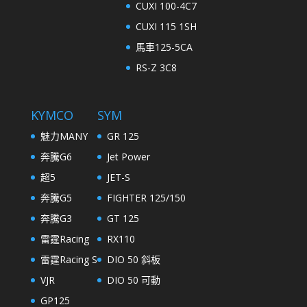
CUXI 100-4C7
CUXI 115 1SH
馬車125-5CA
RS-Z 3C8
KYMCO
SYM
魅力MANY
GR 125
奔騰G6
Jet Power
超5
JET-S
奔騰G5
FIGHTER 125/150
奔騰G3
GT 125
雷霆Racing
RX110
雷霆Racing S
DIO 50 斜板
VJR
DIO 50 可動
GP125