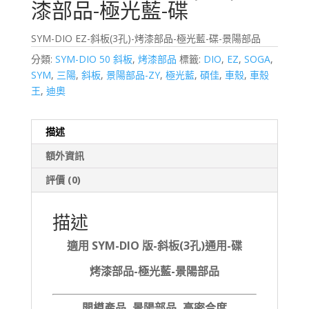
漆部品-極光藍-碟
SYM-DIO EZ-斜板(3孔)-烤漆部品-極光藍-碟-景陽部品
分類:
SYM-DIO 50 斜板
,
烤漆部品
標籤:
DIO
,
EZ
,
SOGA
,
SYM
,
三陽
,
斜板
,
景陽部品-ZY
,
極光藍
,
碩佳
,
車殼
,
車殼
王
,
迪奧
描述
額外資訊
評價 (0)
描述
適用 SYM-DIO 版-斜板(3孔)通用-碟
烤漆部品-極光藍-景陽部品
開模產品, 景陽部品, 高密合度