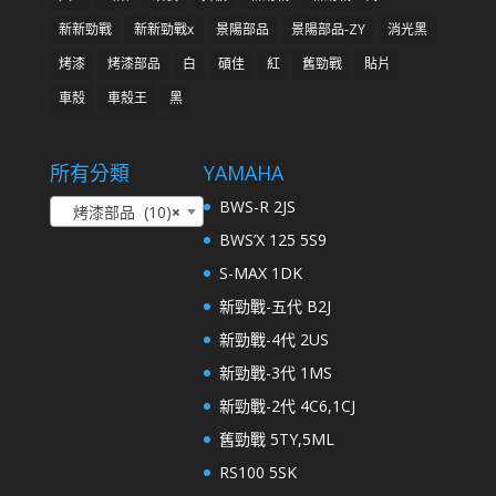
新新勁戰
新新勁戰x
景陽部品
景陽部品-ZY
消光黑
烤漆
烤漆部品
白
碩佳
紅
舊勁戰
貼片
車殼
車殼王
黑
所有分類
YAMAHA
BWS-R 2JS
烤漆部品 (10)
×
BWS’X 125 5S9
S-MAX 1DK
新勁戰-五代 B2J
新勁戰-4代 2US
新勁戰-3代 1MS
新勁戰-2代 4C6,1CJ
舊勁戰 5TY,5ML
RS100 5SK