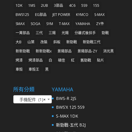
1DK
1MS
2UB
3部品
4C6
5S9
155
BWS125
EG部品
JET POWER
KYMCO
S-MAX
SMAX
SOGA
SYM
T-MAX
YAMAHA
ZY件
一菁部品
三代
三陽
光陽
分離式後扶手
勁戰
大B
山葉
改裝
斜板
新勁戰
新勁戰三代
新新勁戰
新新勁戰x
景陽部品
景陽部品-ZY
消光黑
烤漆
烤漆部品
白
碩佳
紅
舊勁戰
貼片
車殼
車殼王
黑
所有分類
YAMAHA
BWS-R 2JS
手機配件 (1)
×
BWS’X 125 5S9
S-MAX 1DK
新勁戰-五代 B2J