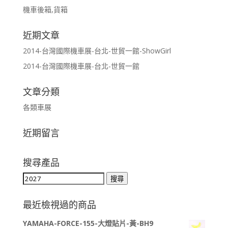
機車後箱,貨箱
近期文章
2014-台灣國際機車展-台北-世貿一館-ShowGirl
2014-台灣國際機車展-台北-世貿一館
文章分類
各類車展
近期留言
搜尋產品
搜
搜尋
尋
關
最近檢視過的商品
鍵
YAMAHA-FORCE-155-大燈貼片-黃-BH9
字: