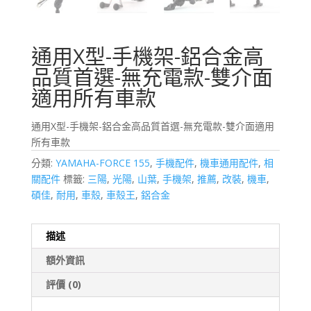
通用X型-手機架-鋁合金高
品質首選-無充電款-雙介面
適用所有車款
通用X型-手機架-鋁合金高品質首選-無充電款-雙介面適用
所有車款
分類:
YAMAHA-FORCE 155
,
手機配件
,
機車通用配件
,
相
關配件
標籤:
三陽
,
光陽
,
山葉
,
手機架
,
推薦
,
改裝
,
機車
,
碩佳
,
耐用
,
車殼
,
車殼王
,
鋁合金
描述
額外資訊
評價 (0)