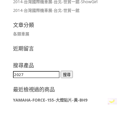
2014-台灣國際機車展-台北-世貿一館-ShowGirl
2014-台灣國際機車展-台北-世貿一館
文章分類
各類車展
近期留言
搜尋產品
搜
搜尋
尋
關
最近檢視過的商品
鍵
YAMAHA-FORCE-155-大燈貼片-黃-BH9
字: