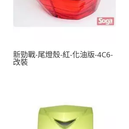
新勁戰-尾燈殼-紅-化油版-4C6-
改裝