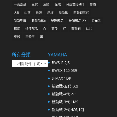
一菁部品
三代
三陽
光陽
分離式後扶手
勁戰
大B
山葉
改裝
斜板
新勁戰
新勁戰三代
新新勁戰
新新勁戰x
景陽部品
景陽部品-ZY
消光黑
烤漆
烤漆部品
白
碩佳
紅
舊勁戰
貼片
車殼
車殼王
黑
所有分類
YAMAHA
BWS-R 2JS
相關配件 (18)
×
BWS’X 125 5S9
S-MAX 1DK
新勁戰-五代 B2J
新勁戰-4代 2US
新勁戰-3代 1MS
新勁戰-2代 4C6,1CJ