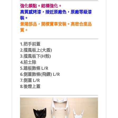
強化鎖點。結構強化。
高質感烤漆，接近原廠色，原廠等級漆
裝。
景陽部品，開模實車安裝。高密合度品
質。
1.把手前蓋
2.擋風板上(大盾)
3.擋風板下(H殼)
4.前土除
5.踏板飾條 L/R
6.側蓋飾條(飛鏢) L/R
7.側蓋 L/R
8.後燈上蓋