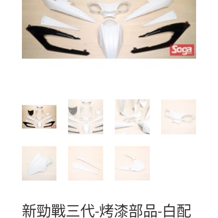
新勁戰三代-烤漆部品-白配