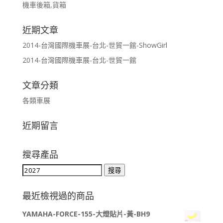
機車後箱,貨箱
近期文章
2014-台灣國際機車展-台北-世貿一館-ShowGirl
2014-台灣國際機車展-台北-世貿一館
文章分類
各類車展
近期留言
搜尋產品
搜
搜尋
尋
關
最近檢視過的商品
鍵
YAMAHA-FORCE-155-大燈貼片-黃-BH9
字: