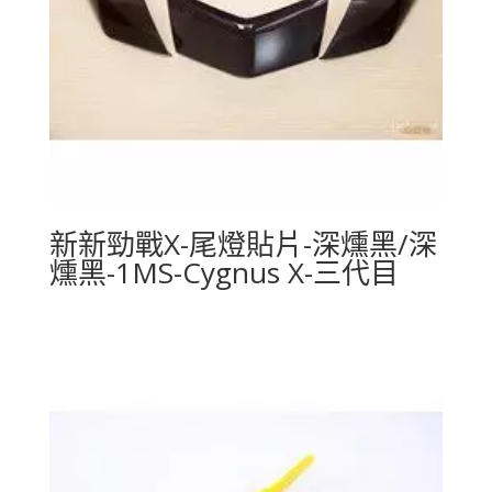
新新勁戰X-尾燈貼片-深燻黑/深
燻黑-1MS-Cygnus X-三代目