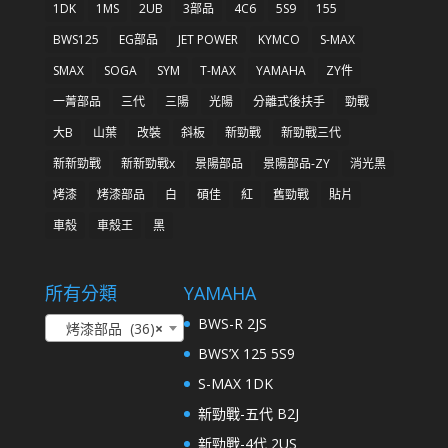
1DK
1MS
2UB
3部品
4C6
5S9
155
BWS125
EG部品
JET POWER
KYMCO
S-MAX
SMAX
SOGA
SYM
T-MAX
YAMAHA
ZY件
一菁部品
三代
三陽
光陽
分離式後扶手
勁戰
大B
山葉
改裝
斜板
新勁戰
新勁戰三代
新新勁戰
新新勁戰x
景陽部品
景陽部品-ZY
消光黑
烤漆
烤漆部品
白
碩佳
紅
舊勁戰
貼片
車殼
車殼王
黑
所有分類
YAMAHA
BWS-R 2JS
烤漆部品 (36)
×
BWS’X 125 5S9
S-MAX 1DK
新勁戰-五代 B2J
新勁戰-4代 2US