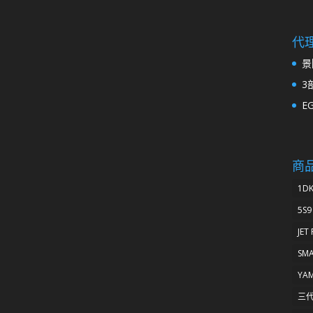
代
景
3
E
商
1D
5S9
JET
SM
YA
三