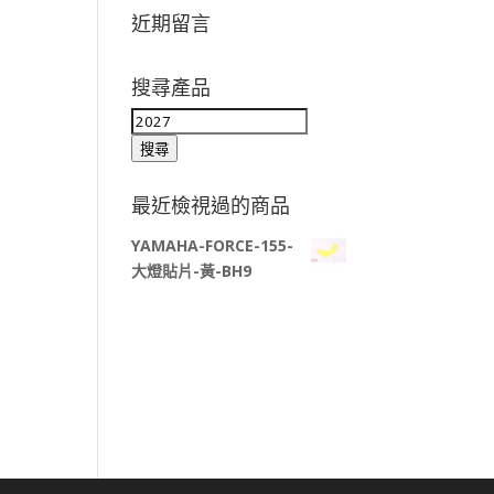
近期留言
搜尋產品
搜
尋
搜尋
關
鍵
最近檢視過的商品
字:
YAMAHA-FORCE-155-
大燈貼片-黃-BH9