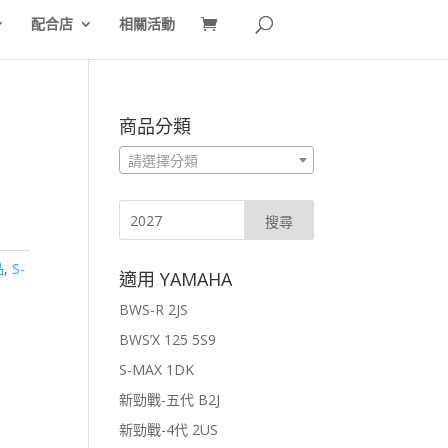
配合店
相關活動
商品分類
請選擇分類
品
,
S-
適用 YAMAHA
王
BWS-R 2JS
BWS’X 125 5S9
S-MAX 1DK
新勁戰-五代 B2J
新勁戰-4代 2US