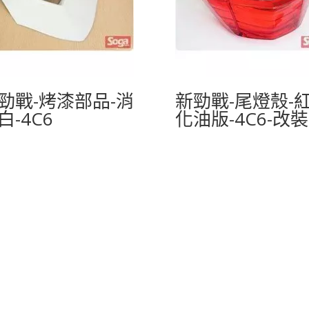
勁戰-烤漆部品-消
新勁戰-尾燈殼-紅
白-4C6
化油版-4C6-改裝