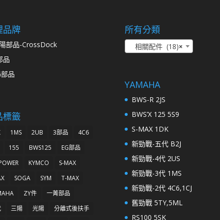
理品牌
所有分類
陽部品-CrossDock
相關配件 (18)
×
部品
G部品
YAMAHA
BWS-R 2JS
BWS’X 125 5S9
品標籤
S-MAX 1DK
K
1MS
2UB
3部品
4C6
新勁戰-五代 B2J
155
BWS125
EG部品
新勁戰-4代 2US
 POWER
KYMCO
S-MAX
新勁戰-3代 1MS
AX
SOGA
SYM
T-MAX
新勁戰-2代 4C6,1CJ
MAHA
ZY件
一菁部品
舊勁戰 5TY,5ML
代
三陽
光陽
分離式後扶手
RS100 5SK