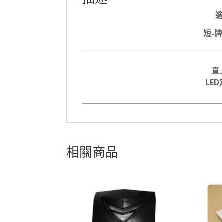
適
短-牌
直
LE
相關商品