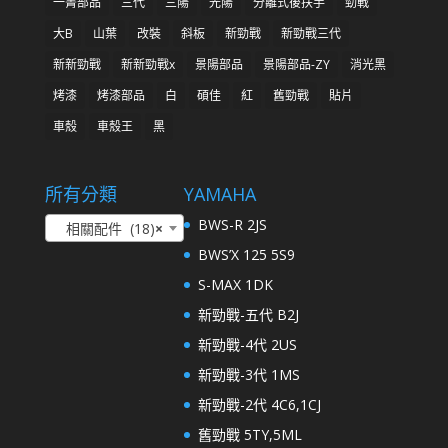
一菁部品
三代
三陽
光陽
分離式後扶手
勁戰
大B
山葉
改裝
斜板
新勁戰
新勁戰三代
新新勁戰
新新勁戰x
景陽部品
景陽部品-ZY
消光黑
烤漆
烤漆部品
白
碩佳
紅
舊勁戰
貼片
車殼
車殼王
黑
所有分類
YAMAHA
BWS-R 2JS
相關配件 (18)
×
BWS’X 125 5S9
S-MAX 1DK
新勁戰-五代 B2J
新勁戰-4代 2US
新勁戰-3代 1MS
新勁戰-2代 4C6,1CJ
舊勁戰 5TY,5ML