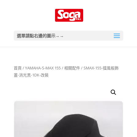
選單請點右邊的圖示→→
首頁
/
YAMAHA-S-MAX 155
/
相關配件
/ SMAX-155-擋風板飾
蓋-消光黑-1DK-改裝