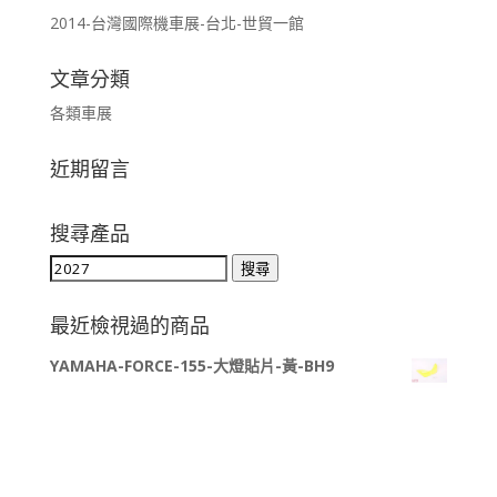
2014-台灣國際機車展-台北-世貿一館
文章分類
各類車展
近期留言
搜尋產品
搜
搜尋
尋
關
最近檢視過的商品
鍵
YAMAHA-FORCE-155-大燈貼片-黃-BH9
字: