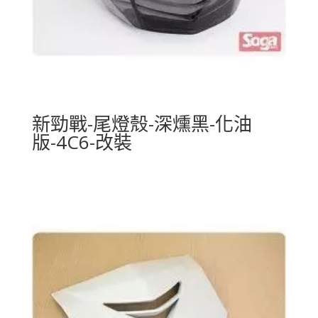
新勁戰-尾燈殼-深燻黑-化油
版-4C6-改裝