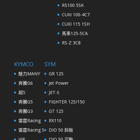
RS100 5SK
CUXI 100-4C7
CUXI 115 1SH
馬車125-5CA
RS-Z 3C8
KYMCO
SYM
魅力MANY
GR 125
奔騰G6
Jet Power
超5
JET-S
奔騰G5
FIGHTER 125/150
奔騰G3
GT 125
雷霆Racing
RX110
雷霆Racing S
DIO 50 斜板
VJR
DIO 50 可動