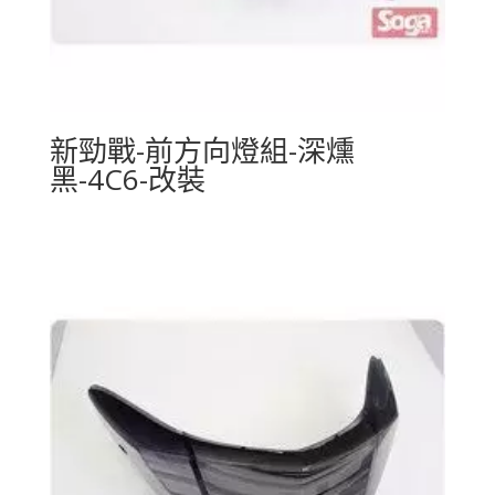
新勁戰-前方向燈組-深燻
黑-4C6-改裝