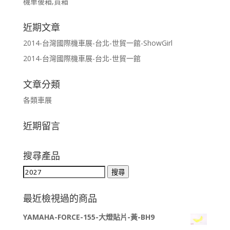
機車後箱,貨箱
近期文章
2014-台灣國際機車展-台北-世貿一館-ShowGirl
2014-台灣國際機車展-台北-世貿一館
文章分類
各類車展
近期留言
搜尋產品
搜
搜尋
尋
關
最近檢視過的商品
鍵
YAMAHA-FORCE-155-大燈貼片-黃-BH9
字: