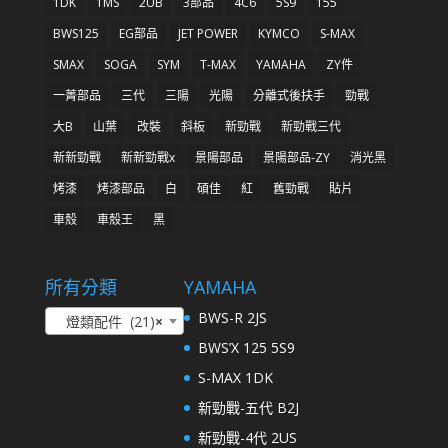
1DK
1MS
2UB
3部品
4C6
5S9
155
BWS125
EG部品
JET POWER
KYMCO
S-MAX
SMAX
SOGA
SYM
T-MAX
YAMAHA
ZY件
一菁部品
三代
三陽
光陽
分離式後扶手
勁戰
大B
山葉
改裝
斜板
新勁戰
新勁戰三代
新新勁戰
新新勁戰x
景陽部品
景陽部品-ZY
消光黑
烤漆
烤漆部品
白
碩佳
紅
舊勁戰
貼片
車殼
車殼王
黑
所有分類
YAMAHA
BWS-R 2JS
燈類配件 (21)
×
BWS’X 125 5S9
S-MAX 1DK
新勁戰-五代 B2J
新勁戰-4代 2US