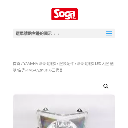
選單請點右邊的圖示→→
首頁
/
YAMAHA-新新勁戰X
/
燈類配件
/ 新新勁戰X-LED大燈-透
明/白光-1MS-Cygnus X-三代目