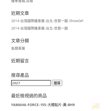
機車後箱,貨箱
近期文章
2014-台灣國際機車展-台北-世貿一館-ShowGirl
2014-台灣國際機車展-台北-世貿一館
文章分類
各類車展
近期留言
搜尋產品
搜
搜尋
尋
關
最近檢視過的商品
鍵
YAMAHA-FORCE-155-大燈貼片-黃-BH9
字: