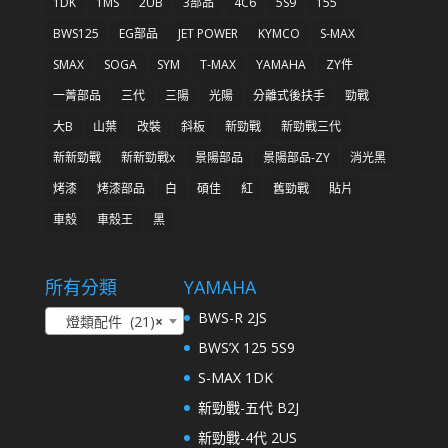
1DK
1MS
2UB
3部品
4C6
5S9
155
BWS125
EG部品
JET POWER
KYMCO
S-MAX
SMAX
SOGA
SYM
T-MAX
YAMAHA
ZY件
一菁部品
三代
三陽
光陽
分離式後扶手
勁戰
大B
山葉
改裝
斜板
新勁戰
新勁戰三代
新新勁戰
新新勁戰x
景陽部品
景陽部品-ZY
消光黑
烤漆
烤漆部品
白
碩佳
紅
舊勁戰
貼片
車殼
車殼王
黑
所有分類
YAMAHA
BWS-R 2JS
燈類配件 (21)
×
BWS’X 125 5S9
S-MAX 1DK
新勁戰-五代 B2J
新勁戰-4代 2US